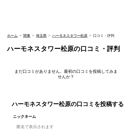
UR賃貸空室情報
検
by ラク賃不
動産
索
サイト
関西検索
大阪
兵庫
京都
関東検索
中部検索
ホーム
>
関東
>
埼玉県
>
ハーモネスタワー松原
>
口コミ・評判
ハーモネスタワー松原
の口コミ・評判
まだ口コミがありません。最初の口コミを投稿してみま
せんか？
ハーモネスタワー松原
の口コミを投稿する
ニックネーム