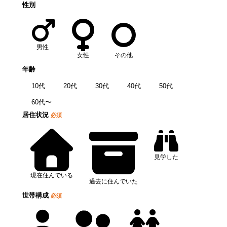
性別
男性
女性
その他
年齢
10代
20代
30代
40代
50代
60代〜
居住状況
必須
見学した
現在住んでいる
過去に住んでいた
世帯構成
必須