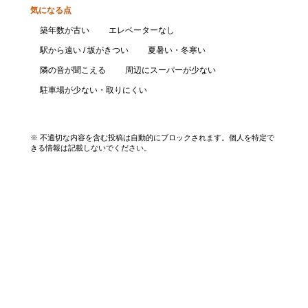
気になる点
築年数が古い
エレベーターなし
駅から遠い / 坂がきつい
夏暑い・冬寒い
隣の音が聞こえる
周辺にスーパーが少ない
駐車場が少ない・取りにくい
口コミを投稿する
※ 不適切な内容を含む投稿は自動的にブロックされます。個人を特定で
きる情報は記載しないでください。
エリアから探す
UR賃貸を知る
関西全エリア検索
解説コラム一覧
大阪府
入居資格・収入基準
兵庫県
割引制度まとめ