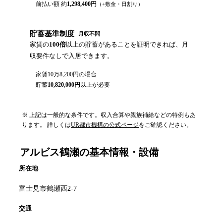
前払い額 約
1,298,400
円
（+敷金・日割り）
貯蓄基準制度
月収不問
家賃の
100倍
以上の貯蓄があることを証明できれば、月
収要件なしで入居できます。
家賃
10万8,200円
の場合
貯蓄
10,820,000
円
以上が必要
※ 上記は一般的な条件です。収入合算や親族補給などの特例もあ
ります。 詳しくは
UR都市機構の公式ページ
をご確認ください。
アルビス鶴瀬
の基本情報・設備
所在地
富士見市鶴瀬西2-7
交通