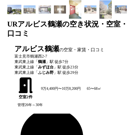
UR
アルビス鶴瀬
の空き状況・空室・
口コミ
アルビス鶴瀬
の空室・家賃・口コミ
富士見市鶴瀬西2-7
東武東上線
「
鶴瀬
」駅 徒歩
7
分
東武東上線
「
みずほ台
」駅 徒歩
23
分
東武東上線
「
ふじみ野
」駅 徒歩
29
分
9万4,400円〜10万8,200円
65〜68㎡
空室
2
件
管理26年～30年