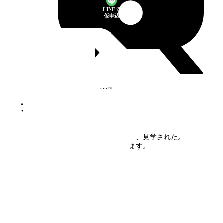
LINEで
仮申込
蕨
駅
徒歩1分
空室
1
件
10万4,400円
アルビス鶴瀬
の口コミ・評判
アルビス鶴瀬
に住んだことがある方、見学された方の口
コミを募集しています。
口コミを書く
フォームで
仮申込み