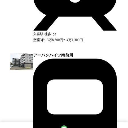
久喜
駅
徒歩1分
空室
3
件
3万8,500円〜4万1,300円
アーバンハイツ南前川