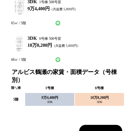
3DK
1号棟 508号室
9万4,400円
（共益費
5,800
円）
LINEで仮申込み
問い合わせ
65
㎡ /
5
階
3DK
6号棟 506号室
10万8,200円
（共益費
5,800
円）
LINEで仮申込み
問い合わせ
68
㎡ /
5
階
アルビス鶴瀬の家賃・面積データ（号棟
別）
階＼棟
1
号棟
6
号棟
9万4,400円
10万8,200円
5
階
3DK
3DK