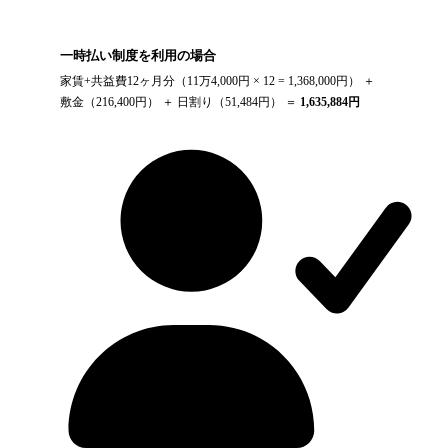
一時払い制度を利用の場合
家賃+共益費12ヶ月分（
11万4,000円
× 12 =
1,368,000
円） ＋
敷金（
216,400
円） ＋ 日割り（
51,484
円） ＝
1,635,884
円