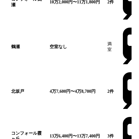
10万2,000円〜11万1,800円
2
件
瀬
満
鶴瀬
空室なし
室
北坂戸
4万7,600円〜4万8,700円
2
件
コンフォール霞
13万6,400円〜13万7,400円
3
件
ヶ丘