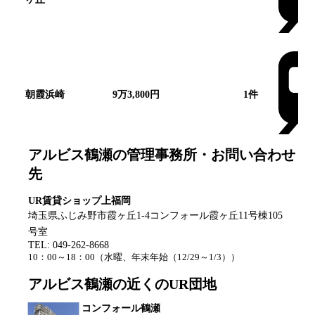
朝霞浜崎
9万3,800円
1
件
アルビス鶴瀬
の管理事務所・お問い合わせ
先
UR賃貸ショップ上福岡
埼玉県ふじみ野市霞ヶ丘1-4コンフォール霞ヶ丘11号棟105
号室
TEL:
049-262-8668
10：00～18：00
（
水曜、年末年始（12/29～1/3）
）
アルビス鶴瀬
の近くのUR団地
コンフォール鶴瀬