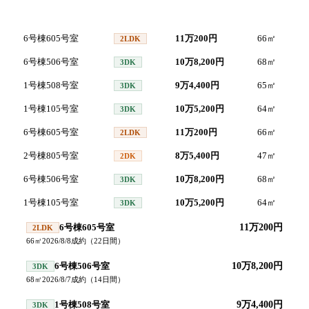
号室
間取り
家賃
面積
成
6号棟605号室
11万200円
66
㎡
20
2LDK
6号棟506号室
10万8,200円
68
㎡
20
3DK
1号棟508号室
9万4,400円
65
㎡
20
3DK
1号棟105号室
10万5,200円
64
㎡
20
3DK
6号棟605号室
11万200円
66
㎡
20
2LDK
2号棟805号室
8万5,400円
47
㎡
20
2DK
6号棟506号室
10万8,200円
68
㎡
20
3DK
1号棟105号室
10万5,200円
64
㎡
20
3DK
6号棟605号室
11万200円
2LDK
66
㎡
2026/8/8
成約
（
22
日間）
6号棟506号室
10万8,200円
3DK
68
㎡
2026/8/7
成約
（
14
日間）
1号棟508号室
9万4,400円
3DK