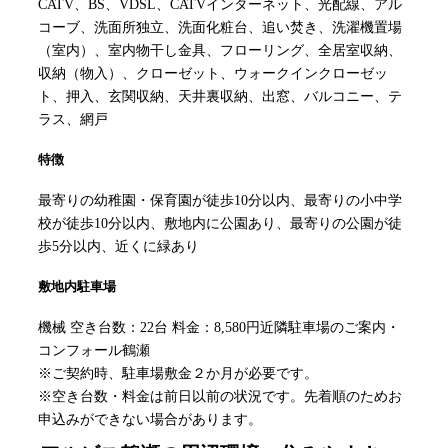
CATV、BS、VDSL、CATVインターネット、光配線、アル
コーブ、洗面所独立、洗面化粧台、追い焚き、洗濯機置場
（室内）、室内物干し金具、フローリング、全居室収納、
収納（物入）、クローゼット、ウォークインクローゼッ
ト、押入、玄関収納、天井裏収納、出窓、バルコニー、テ
ラス、網戸
特徴
最寄りの幼稚園・保育園が徒歩10分以内、最寄りの小中学
校が徒歩10分以内、敷地内に公園あり、最寄りの公園が徒
歩5分以内、近くに緑あり
敷地内駐車場
機械 空き台数：22台 料金：8,580円近隣駐車場のご案内・
コンフォール鶴瀬
※ご契約時、駐車場敷金２か月が必要です。
※空き台数・料金は前日以前の状況です。先着順のためお
申込みができない場合があります。