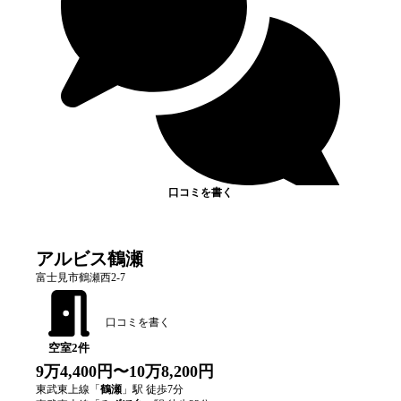
口コミを書く
アルビス鶴瀬
富士見市鶴瀬西2-7
口コミを書く
空室
2
件
9万4,400円〜10万8,200円
東武東上線
「
鶴瀬
」駅 徒歩
7
分