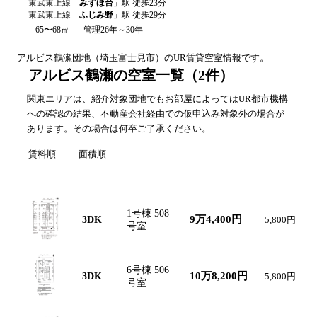
東武東上線
「
みずほ台
」駅 徒歩
23
分
東武東上線
「
ふじみ野
」駅 徒歩
29
分
65〜68㎡
管理26年～30年
アルビス鶴瀬
団地（
埼玉
富士見市
）のUR賃貸空室情報です。
アルビス鶴瀬の空室一覧
（
2
件）
関東エリアは、紹介対象団地でもお部屋によってはUR都市機構
への確認の結果、不動産会社経由での仮申込み対象外の場合が
あります。その場合は何卒ご了承ください。
賃料順
面積順
間取り図
間取り
号棟・号室
賃料
共益費
1号棟 508
9万4,400円
3DK
5,800円
号室
6号棟 506
10万8,200円
3DK
5,800円
号室