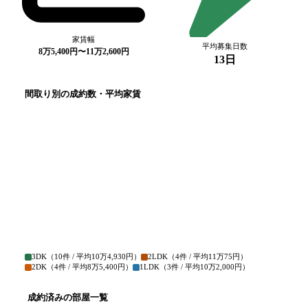
家賃幅
平均募集日数
8万5,400円〜11万2,600円
13日
間取り別の成約数・平均家賃
3DK
（
10
件 / 平均
10万4,930円
）
2LDK
（
4
件 / 平均
11万75円
）
2DK
（
4
件 / 平均
8万5,400円
）
1LDK
（
3
件 / 平均
10万2,000円
）
成約済みの部屋一覧