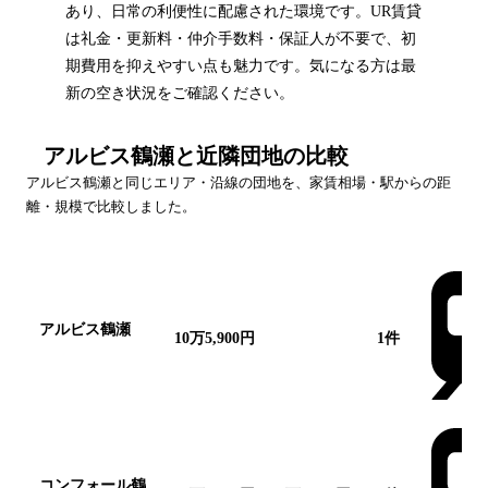
あり、日常の利便性に配慮された環境です。UR賃貸
は礼金・更新料・仲介手数料・保証人が不要で、初
期費用を抑えやすい点も魅力です。気になる方は最
新の空き状況をご確認ください。
アルビス鶴瀬
と近隣団地の比較
アルビス鶴瀬
と同じエリア・沿線の団地を、家賃相場・駅からの距
離・規模で比較しました。
団地名
家賃帯
空室
最寄駅
アルビス鶴瀬
10万5,900円
1
件
この団地
コンフォール鶴