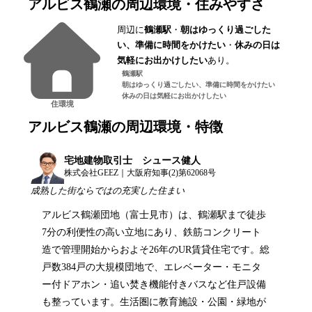
アルビス鶴瀬
の周辺環境・住みやすさ
周辺に
鶴瀬駅
・
朝はゆっくり過ごした
い、準備に時間をかけたい
・
休みの日は
気軽にお出かけしたい
あり。
鶴瀬駅
朝はゆっくり過ごしたい、準備に時間をかけたい
休みの日は気軽にお出かけしたい
住環境
アルビス鶴瀬
の周辺環境・特徴
宅地建物取引士 シュース健人
株式会社GEEZ｜大阪府知事(2)第62068号
成熟した街ならではの充実した住まい
アルビス鶴瀬団地（富士見市）は、鶴瀬駅まで徒歩
7分の利便性の高い立地にあり、鉄筋コンクリート
造で管理開始からおよそ26年のUR賃貸住宅です。総
戸数384戸の大規模団地で、エレベーター・モニタ
ー付ドアホン・追い焚き機能付きバスなど住戸設備
も整っています。生活圏に教育施設・公園・緑地が