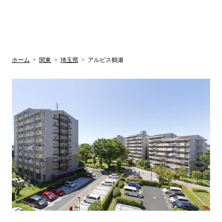
UR賃貸空室情報
検
by ラク賃不
動産
索
サイト
関西検索
大阪
兵庫
京都
関東検索
中部検索
ホーム
>
関東
>
埼玉県
>
アルビス鶴瀬