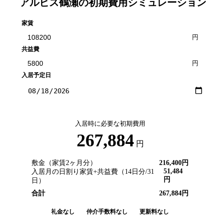
アルビス鶴瀬
の初期費用シミュレーション
家賃
円
共益費
円
入居予定日
入居時に必要な初期費用
267,884
円
敷金（家賃2ヶ月分）
216,400
円
51,484
入居月の日割り家賃+共益費（
14
日分/
31
円
日）
合計
267,884
円
礼金なし
仲介手数料なし
更新料なし