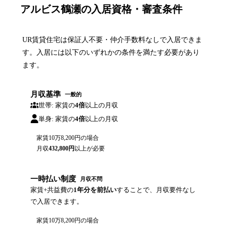
アルビス鶴瀬の入居資格・審査条件
UR賃貸住宅は保証人不要・仲介手数料なしで入居できま
す。入居には以下のいずれかの条件を満たす必要があり
ます。
月収基準
一般的
世帯: 家賃の
4倍
以上の月収
単身: 家賃の
4倍
以上の月収
家賃
10万8,200円
の場合
月収
432,800
円
以上が必要
一時払い制度
月収不問
家賃+共益費の
1年分を前払い
することで、月収要件なし
で入居できます。
家賃
10万8,200円
の場合