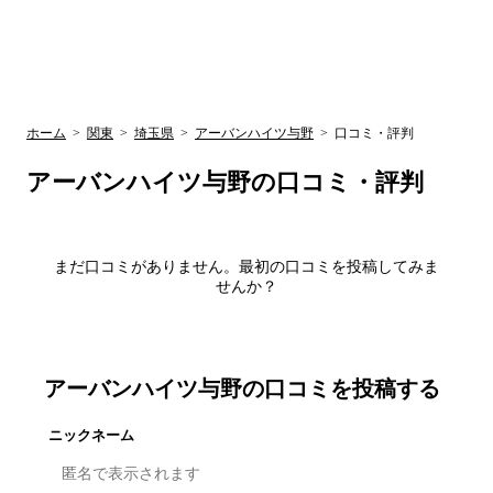
UR賃貸空室情報
検
by ラク賃不
動産
索
サイト
関西検索
大阪
兵庫
京都
関東検索
中部検索
ホーム
>
関東
>
埼玉県
>
アーバンハイツ与野
>
口コミ・評判
アーバンハイツ与野
の口コミ・評判
まだ口コミがありません。最初の口コミを投稿してみま
せんか？
アーバンハイツ与野
の口コミを投稿する
ニックネーム