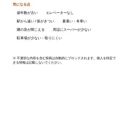
気になる点
築年数が古い
エレベーターなし
駅から遠い / 坂がきつい
夏暑い・冬寒い
隣の音が聞こえる
周辺にスーパーが少ない
駐車場が少ない・取りにくい
口コミを投稿する
※ 不適切な内容を含む投稿は自動的にブロックされます。個人を特定で
きる情報は記載しないでください。
エリアから探す
UR賃貸を知る
関西全エリア検索
解説コラム一覧
大阪府
入居資格・収入基準
兵庫県
割引制度まとめ