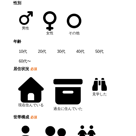
性別
男性
女性
その他
年齢
10代
20代
30代
40代
50代
60代〜
居住状況
必須
見学した
現在住んでいる
過去に住んでいた
世帯構成
必須