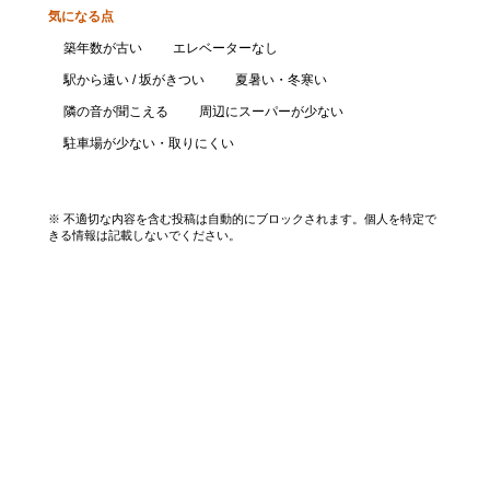
気になる点
築年数が古い
エレベーターなし
駅から遠い / 坂がきつい
夏暑い・冬寒い
隣の音が聞こえる
周辺にスーパーが少ない
駐車場が少ない・取りにくい
口コミを投稿する
※ 不適切な内容を含む投稿は自動的にブロックされます。個人を特定で
きる情報は記載しないでください。
エリアから探す
UR賃貸を知る
関西全エリア検索
解説コラム一覧
大阪府
入居資格・収入基準
兵庫県
割引制度まとめ