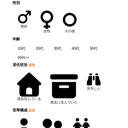
性別
男性
女性
その他
年齢
10代
20代
30代
40代
50代
60代〜
居住状況
必須
見学した
現在住んでいる
過去に住んでいた
世帯構成
必須