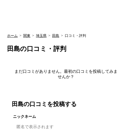
UR賃貸空室情報
検
by ラク賃不
動産
索
サイト
関西検索
大阪
兵庫
京都
関東検索
中部検索
ホーム
>
関東
>
埼玉県
>
田島
>
口コミ・評判
田島
の口コミ・評判
まだ口コミがありません。最初の口コミを投稿してみま
せんか？
田島
の口コミを投稿する
ニックネーム