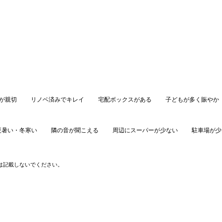
が親切
リノベ済みでキレイ
宅配ボックスがある
子どもが多く賑やか
夏暑い・冬寒い
隣の音が聞こえる
周辺にスーパーが少ない
駐車場が少
口コミを投稿する
は記載しないでください。