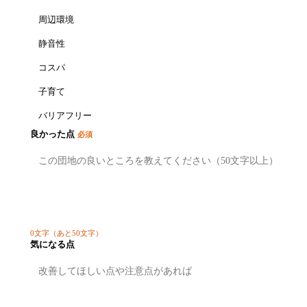
周辺環境
静音性
コスパ
子育て
バリアフリー
良かった点
必須
0
文字
（あと50文字）
気になる点