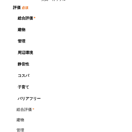
評価
必須
総合評価
*
建物
管理
周辺環境
静音性
コスパ
子育て
バリアフリー
総合評価
*
建物
管理