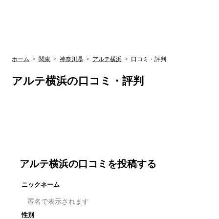
UR賃貸空室情報サイト
by ラク賃不動
関西検索
大阪
兵庫
京都
関東検索
中部検索
ホーム
>
関東
>
神奈川県
>
アルテ横浜
>
口コミ・評判
アルテ横浜
の口コミ・評判
アルテ横浜
の口コミを投稿する
ニックネーム
性別