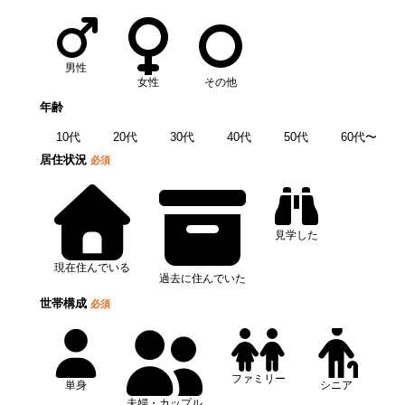
男性
女性
その他
年齢
10代
20代
30代
40代
50代
60代〜
居住状況
必須
見学した
現在住んでいる
過去に住んでいた
世帯構成
必須
ファミリー
単身
シニア
夫婦・カップル