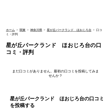
UR賃貸空室情報
検
by ラク賃不
動産
索
サイト
関西検索
大阪
兵庫
京都
関東検索
中部検索
ホーム
>
関東
>
神奈川県
>
星が丘パークランド ほおじろ台
>
口コ
ミ・評判
星が丘パークランド ほおじろ台
の口
コミ・評判
まだ口コミがありません。最初の口コミを投稿してみま
せんか？
星が丘パークランド ほおじろ台
の口コミ
を投稿する