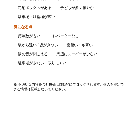
宅配ボックスがある
子どもが多く賑やか
駐車場・駐輪場が広い
気になる点
築年数が古い
エレベーターなし
駅から遠い / 坂がきつい
夏暑い・冬寒い
隣の音が聞こえる
周辺にスーパーが少ない
駐車場が少ない・取りにくい
口コミを投稿する
※ 不適切な内容を含む投稿は自動的にブロックされます。個人を特定で
きる情報は記載しないでください。