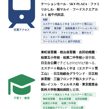
テーションモール
・
SKY PLAZA
・
ファミ
リかしわ
・
柏マルイ
・
フードスクエアカ
スミ 柏千代田店
。
柏駅
エステート柏あらくやま（エステート荒工山）
上野駅
東京駅
柏高島屋ステーションモール
交通アクセス
SKY PLAZA
ファミリかしわ
柏マルイ
ドン・キホーテ 柏駅前店
フードスクエアカスミ 柏千代田店
東町保育園
・
桜台保育園
・
吉田幼稚園
・
柏第五小学校
・
柏第二中学校
が通学圏。
日立台公園
で子どもがのびのび遊べる。
エステート柏あらくやま（エステート荒
工山）
・
日立柏総合グラウンド
・
日立柏
体育館
・
三協フロンテア柏スタジアム
・
柏レイソル
・
ウェルネス柏
・
東京慈恵会
医科大学附属柏病院
も近隣。
エステート柏あらくやま（エステート荒工山）
子育て・教育
東町保育園
桜台保育園
吉田幼稚園
柏第五小学校
柏第二中学校
日立柏総合グラウンド
日立台公園