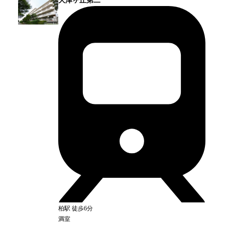
大津ヶ丘第二
柏
駅
徒歩6分
満室