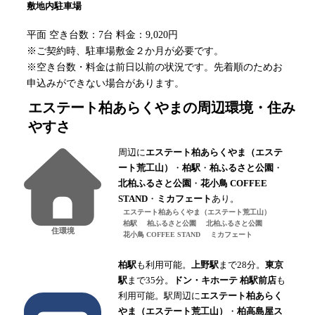
敷地内駐車場
平面 空き台数：7台 料金：9,020円
※ご契約時、駐車場敷金２か月が必要です。
※空き台数・料金は前日以前の状況です。先着順のためお
申込みができない場合があります。
エステート柏あらくやま
の周辺環境・住み
やすさ
周辺に
エステート柏あらくやま（エステ
ート荒工山）
・
柏駅
・
柏ふるさと公園
・
北柏ふるさと公園
・
花小鳥 COFFEE
STAND
・
ミカフェート
あり。
エステート柏あらくやま（エステート荒工山）
柏駅
柏ふるさと公園
北柏ふるさと公園
住環境
花小鳥 COFFEE STAND
ミカフェート
柏駅
も利用可能。
上野駅
まで28分。
東京
駅
まで35分。
ドン・キホーテ 柏駅前店
も
利用可能。駅周辺に
エステート柏あらく
やま（エステート荒工山）
・
柏高島屋ス