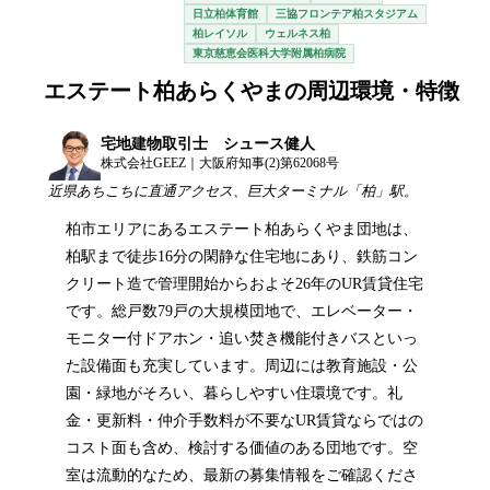
日立柏体育館
三協フロンテア柏スタジアム
柏レイソル
ウェルネス柏
東京慈恵会医科大学附属柏病院
エステート柏あらくやま
の周辺環境・特徴
宅地建物取引士 シュース健人
株式会社GEEZ｜大阪府知事(2)第62068号
近県あちこちに直通アクセス、巨大ターミナル「柏」駅。
柏市エリアにあるエステート柏あらくやま団地は、
柏駅まで徒歩16分の閑静な住宅地にあり、鉄筋コン
クリート造で管理開始からおよそ26年のUR賃貸住宅
です。総戸数79戸の大規模団地で、エレベーター・
モニター付ドアホン・追い焚き機能付きバスといっ
た設備面も充実しています。周辺には教育施設・公
園・緑地がそろい、暮らしやすい住環境です。礼
金・更新料・仲介手数料が不要なUR賃貸ならではの
コスト面も含め、検討する価値のある団地です。空
室は流動的なため、最新の募集情報をご確認くださ