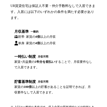
UR賃貸住宅は保証人不要・仲介手数料なしで入居できま
す。入居には以下のいずれかの条件を満たす必要があり
ます。
月収基準
一般的
世帯: 家賃の
4倍
以上の月収
単身: 家賃の
4倍
以上の月収
一時払い制度
月収不問
家賃+共益費の
1年分を前払い
することで、月収要件なし
で入居できます。
貯蓄基準制度
月収不問
家賃の
100倍
以上の貯蓄があることを証明できれば、月
収要件なしで入居できます。
※ 上記は一般的な条件です。収入合算や親族補給などの特例もあ