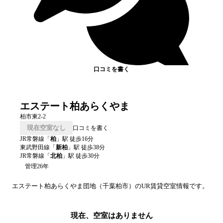
口コミを書く
エステート柏あらくやま
柏市東2-2
現在空室なし
口コミを書く
JR常磐線
「
柏
」駅 徒歩
16
分
東武野田線
「
新柏
」駅 徒歩
38
分
JR常磐線
「
北柏
」駅 徒歩
30
分
管理26年
エステート柏あらくやま
団地（
千葉
柏市
）のUR賃貸空室情報です。
現在、空室はありません