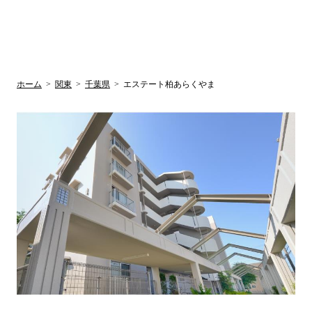
UR賃貸空室情報
検
by ラク賃不
動産
索
サイト
関西検索
大阪
兵庫
京都
関東検索
中部検索
ホーム
>
関東
>
千葉県
>
エステート柏あらくやま