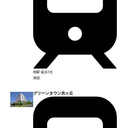
柏
駅
徒歩1分
満室
グリーンタウン光ヶ丘