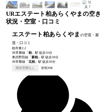
UR
エステート柏あらくやま
の空き
状況・空室・口コミ
エステート柏あらくやま
の空室・家
賃・口コミ
柏市東2-2
JR常磐線
「
柏
」駅 徒歩
16
分
東武野田線
「
新柏
」駅 徒歩
38
分
JR常磐線
「
北柏
」駅 徒歩
30
分
現在空室なし
管理26年