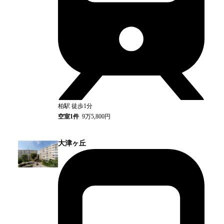
柏
駅
徒歩1分
空室
1
件
9万5,800円
大津ヶ丘