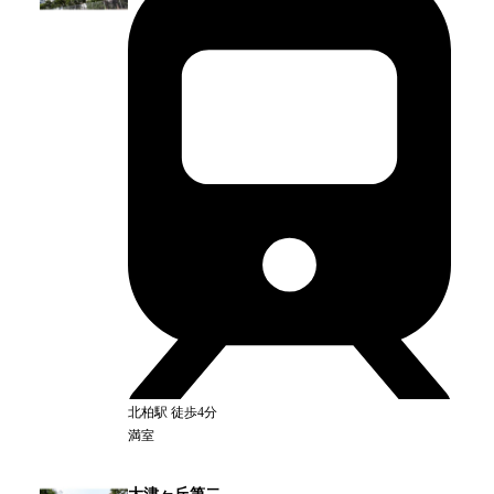
北柏
駅
徒歩4分
満室