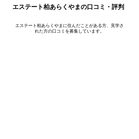
エステート柏あらくやま
の口コミ・評判
エステート柏あらくやま
に住んだことがある方、見学さ
れた方の口コミを募集しています。
口コミを書く
エリアから探す
UR賃貸を知る
関西全エリア検索
解説コラム一覧
大阪府
入居資格・収入基準
兵庫県
割引制度まとめ
京都府
申込み手順ガイド
奈良県
滋賀県