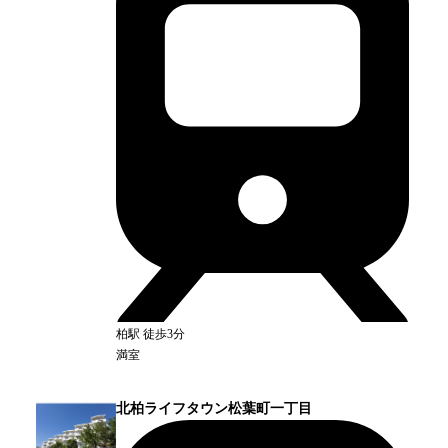
柏
駅
徒歩3分
満室
北柏ライフタウン松葉町一丁目