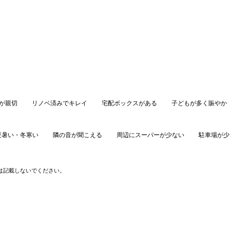
が親切
リノベ済みでキレイ
宅配ボックスがある
子どもが多く賑やか
夏暑い・冬寒い
隣の音が聞こえる
周辺にスーパーが少ない
駐車場が少
口コミを投稿する
は記載しないでください。