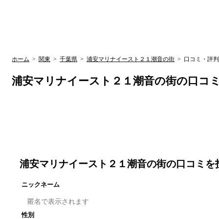
UR賃貸空室情報サイト
by ラク賃不動
関西検索
大阪
兵庫
京都
関東検索
中部検索
ホーム
>
関東
>
千葉県
>
浦安マリナイースト２１潮音の街
>
口コミ・評判
浦安マリナイースト２１潮音の街
の口コ
浦安マリナイースト２１潮音の街
の口コミを
ニックネーム
性別