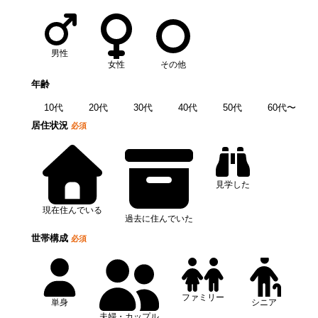
男性
女性
その他
年齢
10代
20代
30代
40代
50代
60代〜
居住状況
必須
見学した
現在住んでいる
過去に住んでいた
世帯構成
必須
ファミリー
単身
シニア
夫婦・カップル