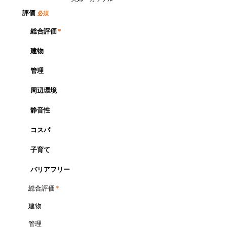
評価
必須
総合評価
*
建物
管理
周辺環境
静音性
コスパ
子育て
バリアフリー
総合評価
*
建物
管理