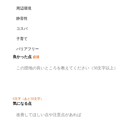
周辺環境
静音性
コスパ
子育て
バリアフリー
良かった点
必須
0
文字
（あと50文字）
気になる点