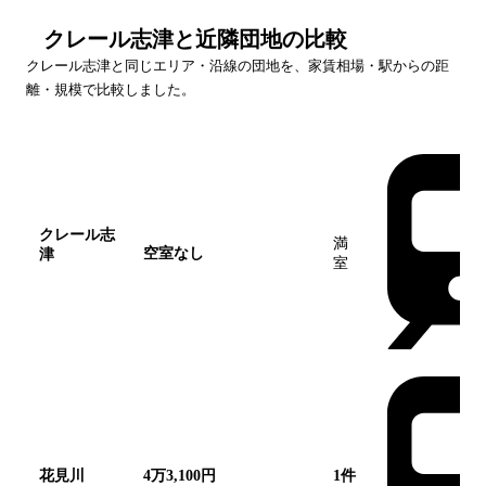
クレール志津
と近隣団地の比較
クレール志津
と同じエリア・沿線の団地を、家賃相場・駅からの距
離・規模で比較しました。
団地名
家賃帯
空室
最寄駅
クレール志
満
空室なし
津
この団
室
地
花見川
4万3,100円
1
件