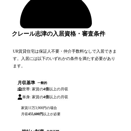
クレール志津の入居資格・審査条件
UR賃貸住宅は保証人不要・仲介手数料なしで入居できま
す。入居には以下のいずれかの条件を満たす必要があり
ます。
月収基準
一般的
世帯: 家賃の
4倍
以上の月収
単身: 家賃の
4倍
以上の月収
家賃
11万3,900円
の場合
月収
455,600
円
以上が必要