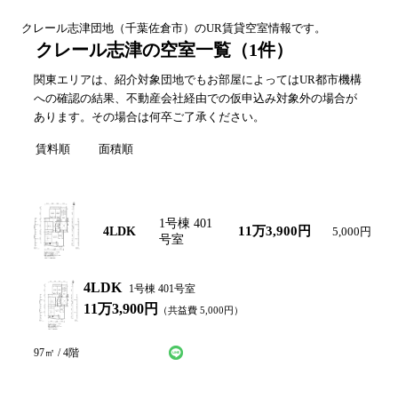
クレール志津
団地（
千葉
佐倉市
）のUR賃貸空室情報です。
クレール志津の空室一覧
（
1
件）
関東エリアは、紹介対象団地でもお部屋によってはUR都市機構
への確認の結果、不動産会社経由での仮申込み対象外の場合が
あります。その場合は何卒ご了承ください。
賃料順
面積順
間取り図
間取り
号棟・号室
賃料
共益費
1号棟 401
11万3,900円
4LDK
5,000円
号室
4LDK
1号棟 401号室
11万3,900円
（共益費
5,000
円）
LINEで仮申込み
問い合わせ
97
㎡ /
4
階