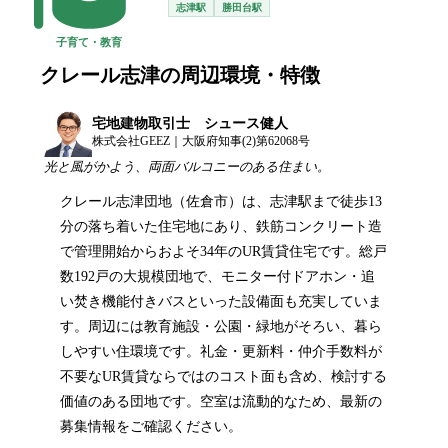
志津駅
勝田台駅
子育て・教育
クレール志津
の周辺環境・特徴
宅地建物取引士 シュース健人
株式会社GEEZ｜大阪府知事(2)第62068号
光と風がかよう、両面バルコニーのある住まい。
クレール志津団地（佐倉市）は、志津駅まで徒歩13
分の落ち着いた住宅地にあり、鉄筋コンクリート造
で管理開始からおよそ34年のUR賃貸住宅です。総戸
数192戸の大規模団地で、モニター付ドアホン・追
い焚き機能付きバスといった設備面も充実していま
す。周辺には教育施設・公園・緑地がそろい、暮ら
しやすい住環境です。礼金・更新料・仲介手数料が
不要なUR賃貸ならではのコスト面も含め、検討する
価値のある団地です。空室は流動的なため、最新の
募集情報をご確認ください。