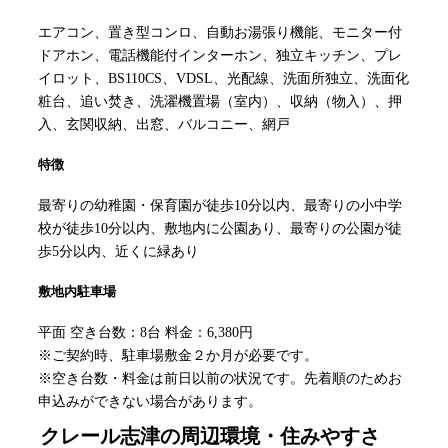
エアコン、置き型コンロ、自動お湯張り機能、モニター付
ドアホン、電話機能付インターホン、独立キッチン、プレ
イロット、BS110CS、VDSL、光配線、洗面所独立、洗面化
粧台、追い焚き、洗濯機置場（室内）、収納（物入）、押
入、玄関収納、出窓、バルコニー、網戸
特徴
最寄りの幼稚園・保育園が徒歩10分以内、最寄りの小中学
校が徒歩10分以内、敷地内に公園あり、最寄りの公園が徒
歩5分以内、近くに緑あり
敷地内駐車場
平面 空き台数：8台 料金：6,380円
※ご契約時、駐車場敷金２か月が必要です。
※空き台数・料金は前日以前の状況です。先着順のためお
申込みができない場合があります。
クレール志津
の周辺環境・住みやすさ