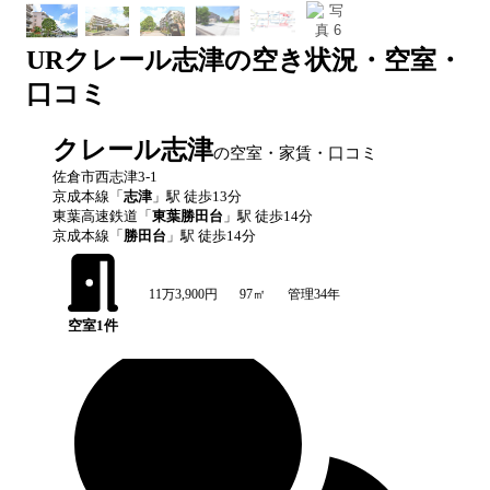
UR
クレール志津
の空き状況・空室・
口コミ
クレール志津
の空室・家賃・口コミ
佐倉市西志津3-1
京成本線
「
志津
」駅 徒歩
13
分
東葉高速鉄道
「
東葉勝田台
」駅 徒歩
14
分
京成本線
「
勝田台
」駅 徒歩
14
分
11万3,900円
97㎡
管理34年
空室
1
件