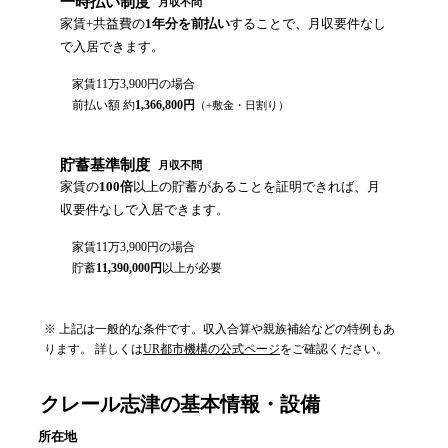
一時払い制度
月収不問
家賃+共益費の
1年分を前払い
することで、月収要件なし
で入居できます。
家賃
11万3,900円
の場合
前払い額 約
1,366,800
円
（+敷金・日割り）
貯蓄基準制度
月収不問
家賃の
100倍
以上の貯蓄があることを証明できれば、月
収要件なしで入居できます。
家賃
11万3,900円
の場合
貯蓄
11,390,000
円
以上が必要
※ 上記は一般的な条件です。収入合算や親族補給などの特例もあ
ります。 詳しくは
UR都市機構の公式ページ
をご確認ください。
クレール志津
の基本情報・設備
所在地