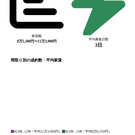
家賃幅
平均募集日数
8万5,300円〜11万3,900円
3日
間取り別の成約数・平均家賃
4LDK
（
2
件 / 平均
11万3,900円
）
3LDK
（
2
件 / 平均
8万6,550円
）