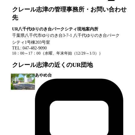
クレール志津
の管理事務所・お問い合わせ
先
UR八千代ゆりのき台パークシティ現地案内所
千葉県八千代市ゆりのき台3-7-1 八千代ゆりのき台パーク
シティ1号棟203号室
TEL:
047-482-9090
10：00～17：00
（
水曜、年末年始（12/29～1/3）
）
クレール志津
の近くのUR団地
あやめ台