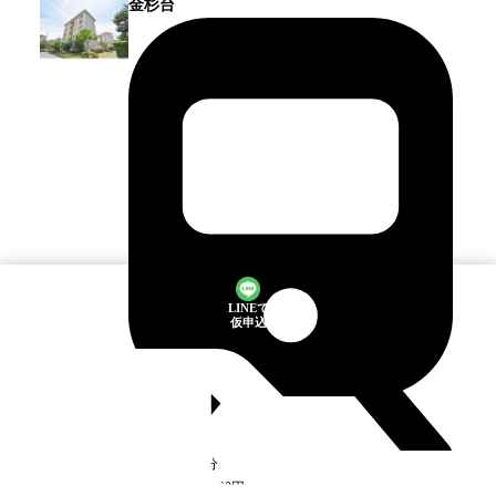
金杉台
LINEで
仮申込
船橋
駅
徒歩2分
空室
1
件
5万1,700円