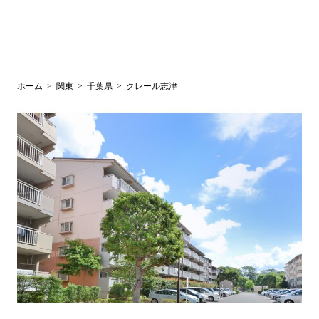
UR賃貸空室情報
検
by ラク賃不
動産
索
サイト
関西検索
大阪
兵庫
京都
関東検索
中部検索
ホーム
>
関東
>
千葉県
>
クレール志津