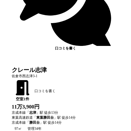
口コミを書く
クレール志津
佐倉市西志津3-1
口コミを書く
空室
1
件
11万3,900円
京成本線
「
志津
」駅 徒歩
13
分
東葉高速鉄道
「
東葉勝田台
」駅 徒歩
14
分
京成本線
「
勝田台
」駅 徒歩
14
分
97㎡
管理34年