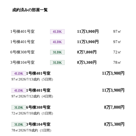
成約済みの部屋一覧
号室
間取り
家賃
面積
成
1号棟401号室
11万3,900円
97
㎡
20
4LDK
1号棟401号室
11万3,900円
97
㎡
20
4LDK
6号棟308号室
8万7,800円
72
㎡
20
3LDK
3号棟104号室
8万5,300円
78
㎡
20
3LDK
1号棟401号室
11万3,900円
4LDK
97
㎡
2026/7/13
成約
（
5
日間）
1号棟401号室
11万3,900円
4LDK
97
㎡
2026/7/12
成約
（
4
日間）
6号棟308号室
8万7,800円
3LDK
72
㎡
2026/7/10
成約
（
1
日間）
3号棟104号室
8万5,300円
3LDK
78
㎡
2026/7/9
成約
（
1
日間）