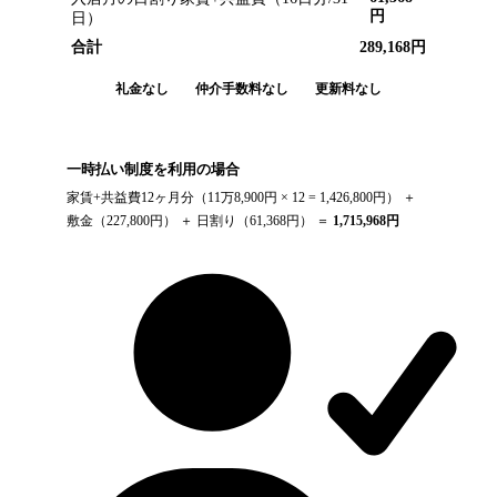
円
日）
合計
289,168
円
礼金なし
仲介手数料なし
更新料なし
一時払い制度を利用の場合
家賃+共益費12ヶ月分（
11万8,900円
× 12 =
1,426,800
円） ＋
敷金（
227,800
円） ＋ 日割り（
61,368
円） ＝
1,715,968
円