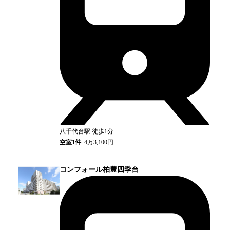
八千代台
駅
徒歩1分
空室
1
件
4万3,100円
コンフォール柏豊四季台