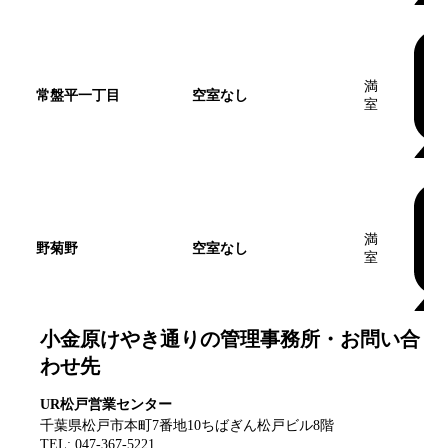
満
常盤平一丁目
空室なし
室
満
野菊野
空室なし
室
小金原けやき通り
の管理事務所・お問い合
わせ先
UR松戸営業センター
千葉県松戸市本町7番地10ちばぎん松戸ビル8階
TEL:
047-367-5221