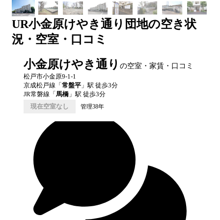
UR
小金原けやき通り団地
の空き状
況・空室・口コミ
小金原けやき通り
の空室・家賃・口コミ
松戸市小金原9-1-1
京成松戸線
「
常盤平
」駅 徒歩
3
分
JR常磐線
「
馬橋
」駅 徒歩
3
分
現在空室なし
管理38年