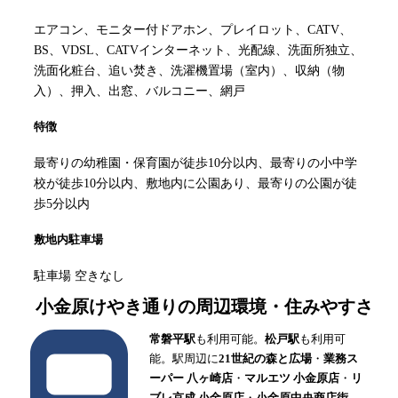
エアコン、モニター付ドアホン、プレイロット、CATV、
BS、VDSL、CATVインターネット、光配線、洗面所独立、
洗面化粧台、追い焚き、洗濯機置場（室内）、収納（物
入）、押入、出窓、バルコニー、網戸
特徴
最寄りの幼稚園・保育園が徒歩10分以内、最寄りの小中学
校が徒歩10分以内、敷地内に公園あり、最寄りの公園が徒
歩5分以内
敷地内駐車場
駐車場 空きなし
小金原けやき通り
の周辺環境・住みやすさ
常磐平駅
も利用可能。
松戸駅
も利用可
能。駅周辺に
21世紀の森と広場
・
業務ス
ーパー 八ヶ崎店
・
マルエツ 小金原店
・
リ
ブレ京成 小金原店
・
小金原中央商店街
。