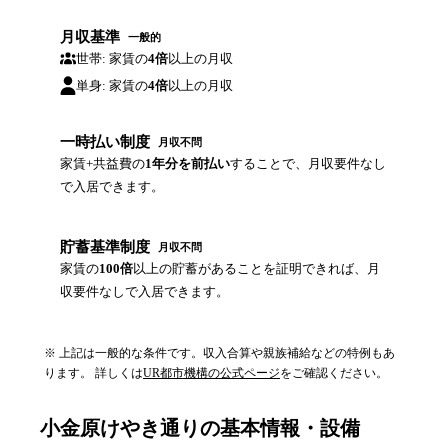
月収基準
一般的
世帯: 家賃の
4倍
以上の月収
単身: 家賃の
4倍
以上の月収
一時払い制度
月収不問
家賃+共益費の
1年分を前払い
することで、月収要件なし
で入居できます。
貯蓄基準制度
月収不問
家賃の
100倍
以上の貯蓄があることを証明できれば、月
収要件なしで入居できます。
※ 上記は一般的な条件です。収入合算や親族補給などの特例もあ
ります。 詳しくは
UR都市機構の公式ページ
をご確認ください。
小金原けやき通り
の基本情報・設備