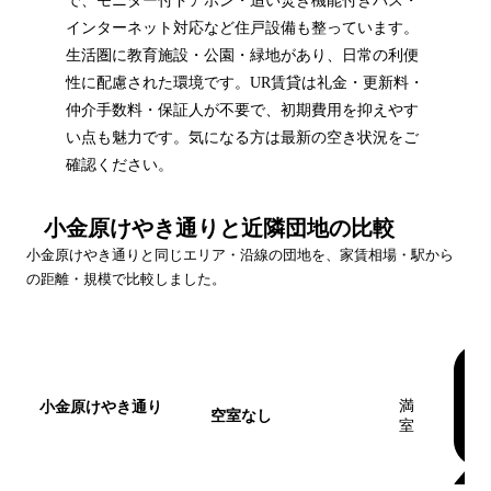
で、モニター付ドアホン・追い焚き機能付きバス・
インターネット対応など住戸設備も整っています。
生活圏に教育施設・公園・緑地があり、日常の利便
性に配慮された環境です。UR賃貸は礼金・更新料・
仲介手数料・保証人が不要で、初期費用を抑えやす
い点も魅力です。気になる方は最新の空き状況をご
確認ください。
小金原けやき通り
と近隣団地の比較
小金原けやき通り
と同じエリア・沿線の団地を、家賃相場・駅から
の距離・規模で比較しました。
団地名
家賃帯
空室
最寄
満
小金原けやき通り
空室なし
室
この団地