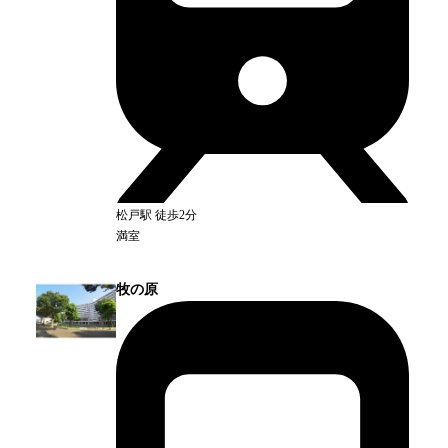
松戸
駅
徒歩2分
満室
牧の原