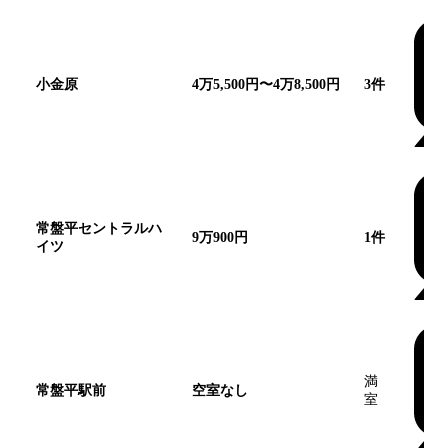
小金原
4万5,500円〜4万8,500円
3
件
常盤平セントラルハ
9万900円
1
件
イツ
満
常盤平駅前
空室なし
室