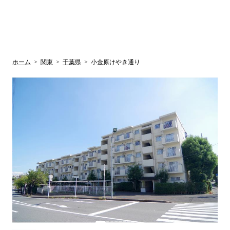
UR賃貸空室情報
検
by ラク賃不
動産
索
サイト
関西検索
大阪
兵庫
京都
関東検索
中部検索
ホーム
>
関東
>
千葉県
>
小金原けやき通り