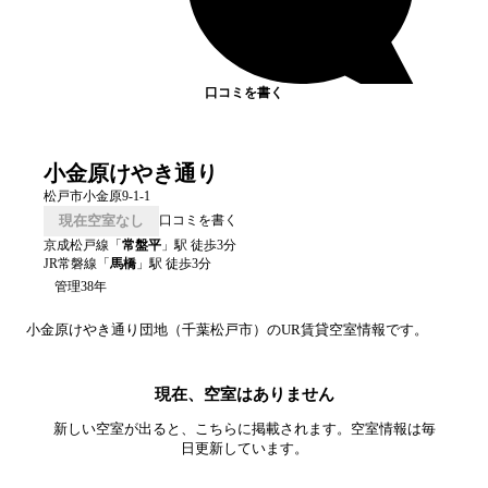
口コミを書く
小金原けやき通り
松戸市小金原9-1-1
現在空室なし
口コミを書く
京成松戸線
「
常盤平
」駅 徒歩
3
分
JR常磐線
「
馬橋
」駅 徒歩
3
分
管理38年
小金原けやき通り
団地（
千葉
松戸市
）のUR賃貸空室情報です。
現在、空室はありません
新しい空室が出ると、こちらに掲載されます。空室情報は毎
日更新しています。