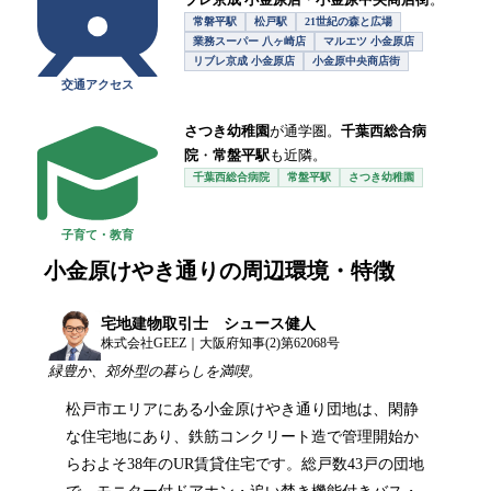
常磐平駅
松戸駅
21世紀の森と広場
業務スーパー 八ヶ崎店
マルエツ 小金原店
リブレ京成 小金原店
小金原中央商店街
交通アクセス
さつき幼稚園
が通学圏。
千葉西総合病
院
・
常盤平駅
も近隣。
千葉西総合病院
常盤平駅
さつき幼稚園
子育て・教育
小金原けやき通り
の周辺環境・特徴
宅地建物取引士 シュース健人
株式会社GEEZ｜大阪府知事(2)第62068号
緑豊か、郊外型の暮らしを満喫。
松戸市エリアにある小金原けやき通り団地は、閑静
な住宅地にあり、鉄筋コンクリート造で管理開始か
らおよそ38年のUR賃貸住宅です。総戸数43戸の団地