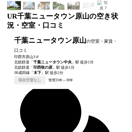
UR
千葉ニュータウン原山
の空き状
況・空室・口コミ
千葉ニュータウン原山
の空室・家賃・
口コミ
印西市原山3-8
北総鉄道
「
千葉ニュータウン中央
」駅 徒歩
1
分
北総鉄道
「
印西牧の原
」駅 徒歩
1
分
JR成田線
「
木下
」駅 徒歩
2
分
現在空室なし
管理35年～39年