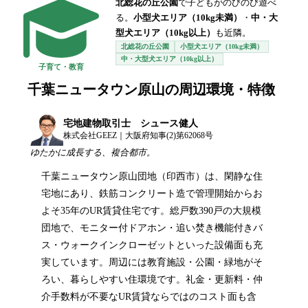
北総花の丘公園
で子どもがのびのび遊べ
る。
小型犬エリア（10kg未満）
・
中・大
型犬エリア（10kg以上）
も近隣。
北総花の丘公園
小型犬エリア（10kg未満）
中・大型犬エリア（10kg以上）
子育て・教育
千葉ニュータウン原山
の周辺環境・特徴
宅地建物取引士 シュース健人
株式会社GEEZ｜大阪府知事(2)第62068号
ゆたかに成長する、複合都市。
千葉ニュータウン原山団地（印西市）は、閑静な住
宅地にあり、鉄筋コンクリート造で管理開始からお
よそ35年のUR賃貸住宅です。総戸数390戸の大規模
団地で、モニター付ドアホン・追い焚き機能付きバ
ス・ウォークインクローゼットといった設備面も充
実しています。周辺には教育施設・公園・緑地がそ
ろい、暮らしやすい住環境です。礼金・更新料・仲
介手数料が不要なUR賃貸ならではのコスト面も含