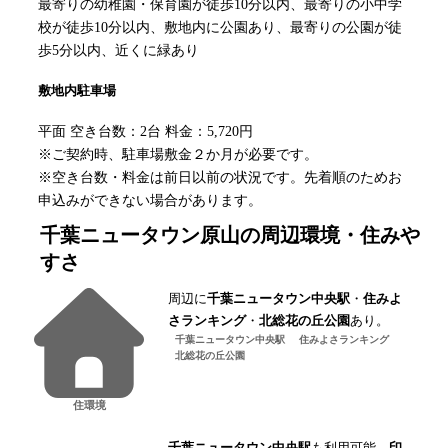
最寄りの幼稚園・保育園が徒歩10分以内、最寄りの小中学
校が徒歩10分以内、敷地内に公園あり、最寄りの公園が徒
歩5分以内、近くに緑あり
敷地内駐車場
平面 空き台数：2台 料金：5,720円
※ご契約時、駐車場敷金２か月が必要です。
※空き台数・料金は前日以前の状況です。先着順のためお
申込みができない場合があります。
千葉ニュータウン原山
の周辺環境・住みや
すさ
周辺に
千葉ニュータウン中央駅
・
住みよ
さランキング
・
北総花の丘公園
あり。
千葉ニュータウン中央駅
住みよさランキング
北総花の丘公園
住環境
千葉ニュータウン中央駅
も利用可能。
印