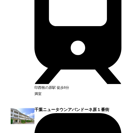
印西牧の原
駅
徒歩8分
満室
千葉ニュータウンアバンドーネ原１番街