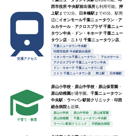
西市役所 中央駅前出張所
も利用可能。
押
上駅
まで32分。
日本橋駅
まで45分。駅周
辺に
イオンモール千葉ニュータウン
・
ア
ルカサール
・
アクロスプラザ 千葉ニュー
タウン中央
・
ドン・キホーテ 千葉ニュー
タウン店
・
ニトリ 千葉ニュータウン店
。
千葉ニュータウン中央駅
印西市役所 中央駅前出張所
イオンモール千葉ニュータウン
アルカサール
交通アクセス
アクロスプラザ 千葉ニュータウン中央
ドン・キホーテ 千葉ニュータウン店
ニトリ 千葉ニュータウン店
押上駅
日本橋駅
原山小学校
・
原山中学校
・
原山保育園
・
原山幼稚園
が通学圏。
千葉ニュータウン
中央駅
・
ラーバン駅前クリニック
・
印西
総合病院
も近隣。
原山小学校
原山中学校
原山保育園
原山幼稚園
千葉ニュータウン中央駅
子育て・教育
ラーバン駅前クリニック
印西総合病院