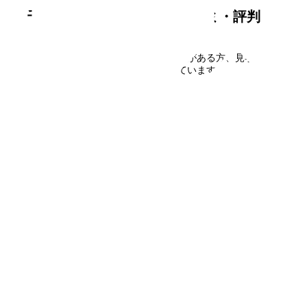
千葉ニュータウン原山
の口コミ・評判
千葉ニュータウン原山
に住んだことがある方、見学され
た方の口コミを募集しています。
口コミを書く
フォームで
仮申込み
エリアから探す
UR賃貸を知る
関西全エリア検索
解説コラム一覧
大阪府
入居資格・収入基準
兵庫県
割引制度まとめ
京都府
申込み手順ガイド
奈良県