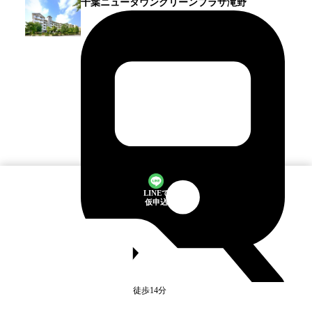
千葉ニュータウングリーンプラザ滝野
LINEで
仮申込
印西牧の原
駅
徒歩14分
満室