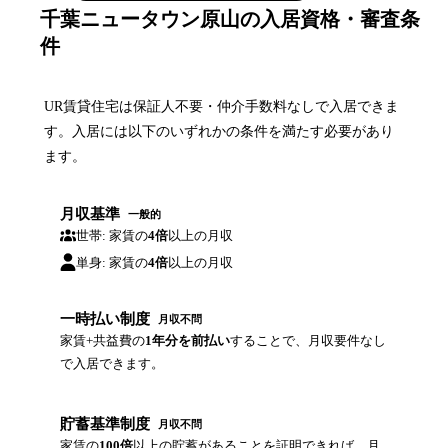
千葉ニュータウン原山の入居資格・審査条
件
UR賃貸住宅は保証人不要・仲介手数料なしで入居できま
す。入居には以下のいずれかの条件を満たす必要があり
ます。
月収基準
一般的
世帯: 家賃の
4倍
以上の月収
単身: 家賃の
4倍
以上の月収
一時払い制度
月収不問
家賃+共益費の
1年分を前払い
することで、月収要件なし
で入居できます。
貯蓄基準制度
月収不問
家賃の
100倍
以上の貯蓄があることを証明できれば、月