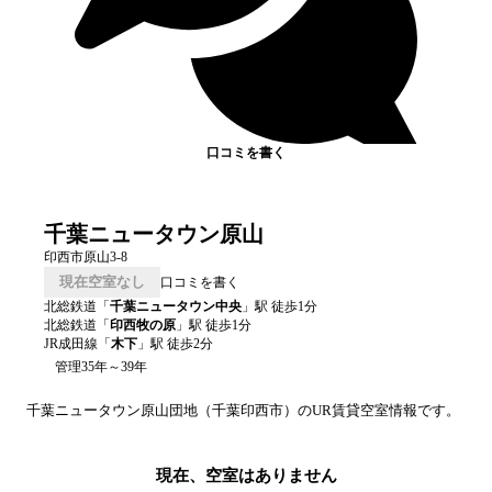
口コミを書く
千葉ニュータウン原山
印西市原山3-8
現在空室なし
口コミを書く
北総鉄道
「
千葉ニュータウン中央
」駅 徒歩
1
分
北総鉄道
「
印西牧の原
」駅 徒歩
1
分
JR成田線
「
木下
」駅 徒歩
2
分
管理35年～39年
千葉ニュータウン原山
団地（
千葉
印西市
）のUR賃貸空室情報です。
現在、空室はありません