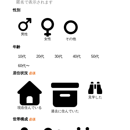
性別
男性
女性
その他
年齢
10代
20代
30代
40代
50代
60代〜
居住状況
必須
見学した
現在住んでいる
過去に住んでいた
世帯構成
必須