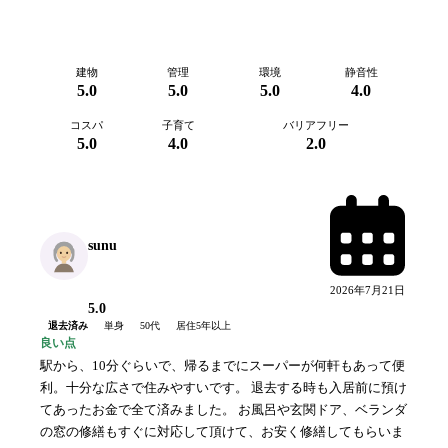
建物
管理
環境
静音性
5.0
5.0
5.0
4.0
コスパ
子育て
バリアフリー
5.0
4.0
2.0
sunu
2026年7月21日
5.0
退去済み
単身
50代
居住
5年以上
良い点
駅から、10分ぐらいで、帰るまでにスーパーが何軒もあって便
利。十分な広さで住みやすいです。 退去する時も入居前に預け
てあったお金で全て済みました。 お風呂や玄関ドア、ベランダ
の窓の修繕もすぐに対応して頂けて、お安く修繕してもらいま