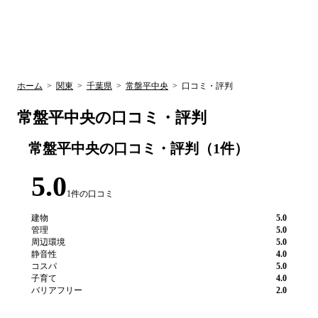
UR賃貸空室情報
検
by ラク賃不
動産
索
サイト
関西検索
大阪
兵庫
京都
関東検索
中部検索
ホーム
>
関東
>
千葉県
>
常盤平中央
>
口コミ・評判
常盤平中央
の口コミ・評判
常盤平中央
の口コミ・評判（
1
件）
5.0
1
件の口コミ
建物
5.0
管理
5.0
周辺環境
5.0
静音性
4.0
コスパ
5.0
子育て
4.0
バリアフリー
2.0