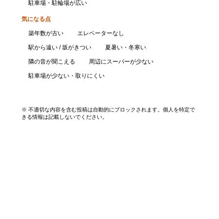
駐車場・駐輪場が広い
気になる点
築年数が古い
エレベーターなし
駅から遠い / 坂がきつい
夏暑い・冬寒い
隣の音が聞こえる
周辺にスーパーが少ない
駐車場が少ない・取りにくい
口コミを投稿する
※ 不適切な内容を含む投稿は自動的にブロックされます。個人を特定で
きる情報は記載しないでください。
エリアから探す
UR賃貸を知る
関西全エリア検索
解説コラム一覧