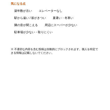
気になる点
築年数が古い
エレベーターなし
駅から遠い / 坂がきつい
夏暑い・冬寒い
隣の音が聞こえる
周辺にスーパーが少ない
駐車場が少ない・取りにくい
口コミを投稿する
※ 不適切な内容を含む投稿は自動的にブロックされます。個人を特定で
きる情報は記載しないでください。
エリアから探す
UR賃貸を知る
関西全エリア検索
解説コラム一覧
大阪府
入居資格・収入基準
兵庫県
割引制度まとめ