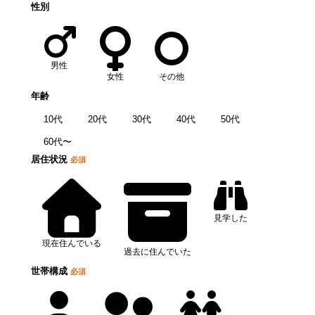
性別
男性
女性
その他
年齢
10代
20代
30代
40代
50代
60代〜
居住状況
必須
見学した
現在住んでいる
過去に住んでいた
世帯構成
必須