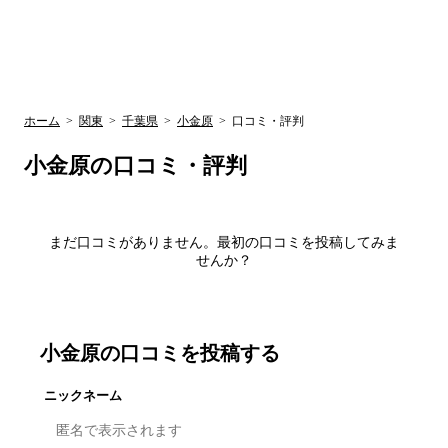
UR賃貸空室情報
検
by ラク賃不
動産
索
サイト
関西検索
大阪
兵庫
京都
関東検索
中部検索
ホーム
>
関東
>
千葉県
>
小金原
>
口コミ・評判
小金原
の口コミ・評判
まだ口コミがありません。最初の口コミを投稿してみま
せんか？
小金原
の口コミを投稿する
ニックネーム