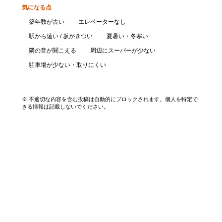
気になる点
築年数が古い
エレベーターなし
駅から遠い / 坂がきつい
夏暑い・冬寒い
隣の音が聞こえる
周辺にスーパーが少ない
駐車場が少ない・取りにくい
口コミを投稿する
※ 不適切な内容を含む投稿は自動的にブロックされます。個人を特定で
きる情報は記載しないでください。
エリアから探す
UR賃貸を知る
関西全エリア検索
解説コラム一覧
大阪府
入居資格・収入基準
兵庫県
割引制度まとめ