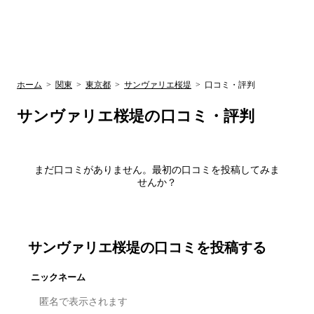
UR賃貸空室情報
検
by ラク賃不
動産
索
サイト
関西検索
大阪
兵庫
京都
関東検索
中部検索
ホーム
>
関東
>
東京都
>
サンヴァリエ桜堤
>
口コミ・評判
サンヴァリエ桜堤
の口コミ・評判
まだ口コミがありません。最初の口コミを投稿してみま
せんか？
サンヴァリエ桜堤
の口コミを投稿する
ニックネーム