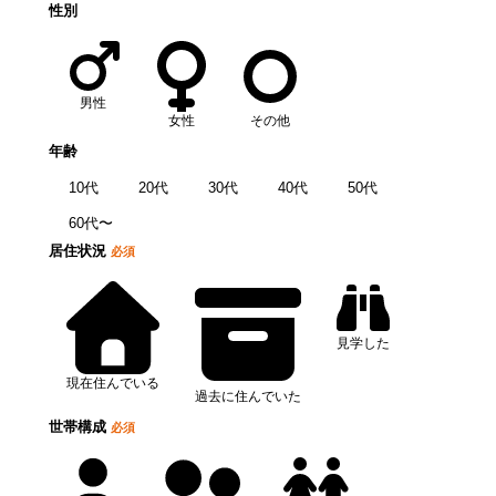
性別
男性
女性
その他
年齢
10代
20代
30代
40代
50代
60代〜
居住状況
必須
見学した
現在住んでいる
過去に住んでいた
世帯構成
必須