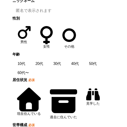
ニックネーム
性別
男性
女性
その他
年齢
10代
20代
30代
40代
50代
60代〜
居住状況
必須
見学した
現在住んでいる
過去に住んでいた
世帯構成
必須