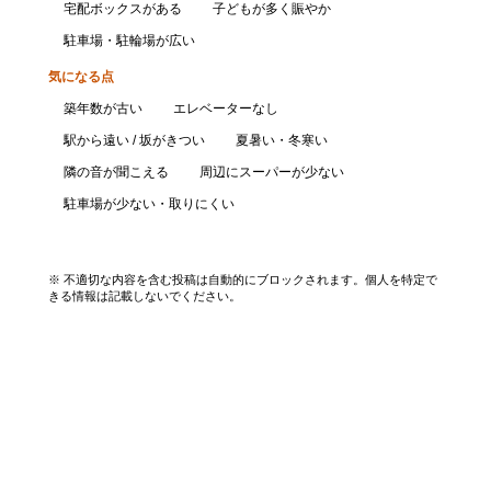
宅配ボックスがある
子どもが多く賑やか
駐車場・駐輪場が広い
気になる点
築年数が古い
エレベーターなし
駅から遠い / 坂がきつい
夏暑い・冬寒い
隣の音が聞こえる
周辺にスーパーが少ない
駐車場が少ない・取りにくい
口コミを投稿する
※ 不適切な内容を含む投稿は自動的にブロックされます。個人を特定で
きる情報は記載しないでください。
エリアから探す
UR賃貸を知る