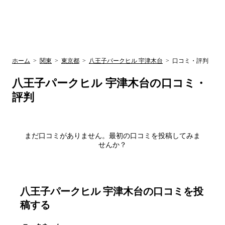
UR賃貸空室情報
検
by ラク賃不
動産
索
サイト
関西検索
大阪
兵庫
京都
関東検索
中部検索
ホーム
>
関東
>
東京都
>
八王子パークヒル 宇津木台
>
口コミ・評判
八王子パークヒル 宇津木台
の口コミ・
評判
まだ口コミがありません。最初の口コミを投稿してみま
せんか？
八王子パークヒル 宇津木台
の口コミを投
稿する