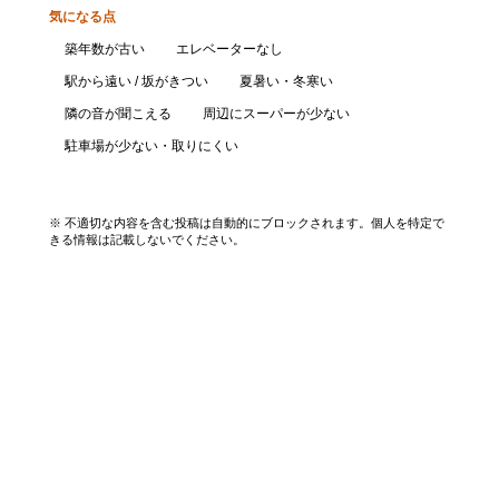
気になる点
築年数が古い
エレベーターなし
駅から遠い / 坂がきつい
夏暑い・冬寒い
隣の音が聞こえる
周辺にスーパーが少ない
駐車場が少ない・取りにくい
口コミを投稿する
※ 不適切な内容を含む投稿は自動的にブロックされます。個人を特定で
きる情報は記載しないでください。
エリアから探す
UR賃貸を知る
関西全エリア検索
解説コラム一覧
大阪府
入居資格・収入基準
兵庫県
割引制度まとめ