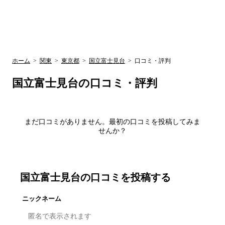
UR賃貸空室情報
検
by ラク賃不
動産
索
サイト
関西検索
大阪
兵庫
京都
関東検索
中部検索
ホーム
>
関東
>
東京都
>
国立富士見台
>
口コミ・評判
国立富士見台
の口コミ・評判
まだ口コミがありません。最初の口コミを投稿してみま
せんか？
国立富士見台
の口コミを投稿する
ニックネーム