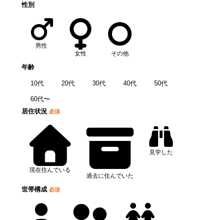
性別
男性
女性
その他
年齢
10代
20代
30代
40代
50代
60代〜
居住状況
必須
見学した
現在住んでいる
過去に住んでいた
世帯構成
必須