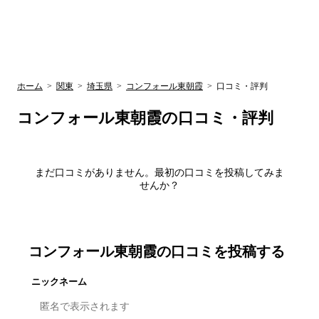
UR賃貸空室情報
検
by ラク賃不
動産
索
サイト
関西検索
大阪
兵庫
京都
関東検索
中部検索
ホーム
>
関東
>
埼玉県
>
コンフォール東朝霞
>
口コミ・評判
コンフォール東朝霞
の口コミ・評判
まだ口コミがありません。最初の口コミを投稿してみま
せんか？
コンフォール東朝霞
の口コミを投稿する
ニックネーム