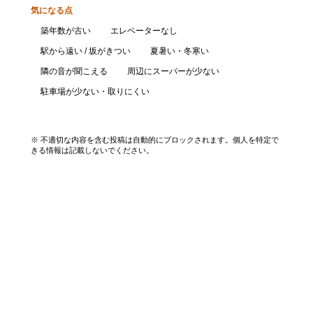
気になる点
築年数が古い
エレベーターなし
駅から遠い / 坂がきつい
夏暑い・冬寒い
隣の音が聞こえる
周辺にスーパーが少ない
駐車場が少ない・取りにくい
口コミを投稿する
※ 不適切な内容を含む投稿は自動的にブロックされます。個人を特定で
きる情報は記載しないでください。
エリアから探す
UR賃貸を知る
関西全エリア検索
解説コラム一覧
大阪府
入居資格・収入基準
兵庫県
割引制度まとめ