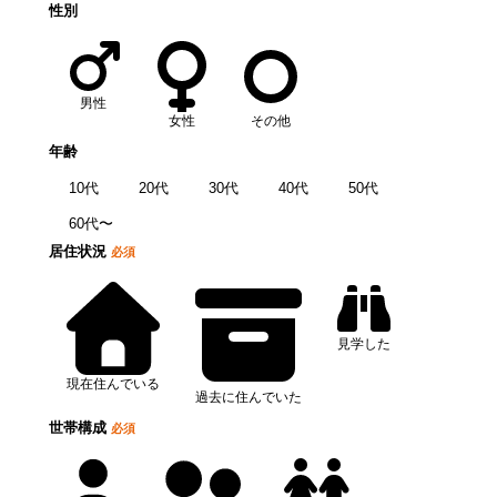
性別
男性
女性
その他
年齢
10代
20代
30代
40代
50代
60代〜
居住状況
必須
見学した
現在住んでいる
過去に住んでいた
世帯構成
必須