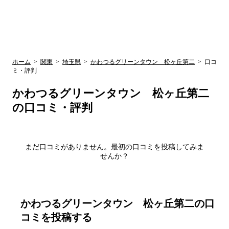
UR賃貸空室情報
検
by ラク賃不
動産
索
サイト
関西検索
大阪
兵庫
京都
関東検索
中部検索
ホーム
>
関東
>
埼玉県
>
かわつるグリーンタウン 松ヶ丘第二
>
口コ
ミ・評判
かわつるグリーンタウン 松ヶ丘第二
の口コミ・評判
まだ口コミがありません。最初の口コミを投稿してみま
せんか？
かわつるグリーンタウン 松ヶ丘第二
の口
コミを投稿する