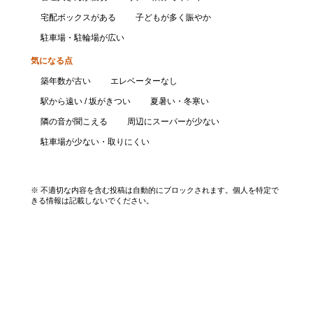
宅配ボックスがある
子どもが多く賑やか
駐車場・駐輪場が広い
気になる点
築年数が古い
エレベーターなし
駅から遠い / 坂がきつい
夏暑い・冬寒い
隣の音が聞こえる
周辺にスーパーが少ない
駐車場が少ない・取りにくい
口コミを投稿する
※ 不適切な内容を含む投稿は自動的にブロックされます。個人を特定で
きる情報は記載しないでください。