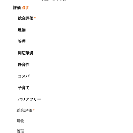
評価
必須
総合評価
*
建物
管理
周辺環境
静音性
コスパ
子育て
バリアフリー
総合評価
*
建物
管理