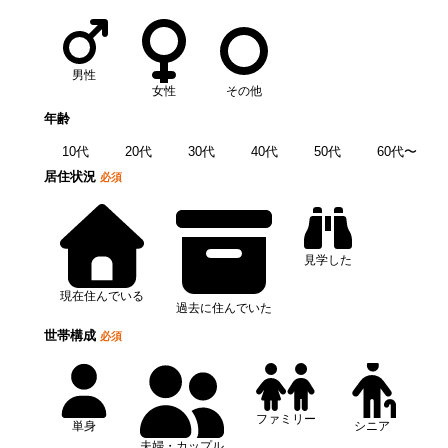
男性
女性
その他
年齢
10代
20代
30代
40代
50代
60代〜
居住状況
必須
見学した
現在住んでいる
過去に住んでいた
世帯構成
必須
ファミリー
単身
シニア
夫婦・カップル