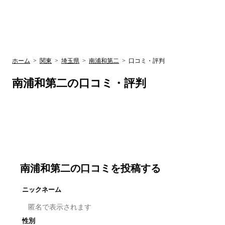
UR賃貸空室情報サイト
by ラク賃不動
関西検索
大阪
兵庫
京都
関東検索
中部検索
ホーム
>
関東
>
埼玉県
>
南浦和第二
>
口コミ・評判
南浦和第二
の口コミ・評判
南浦和第二
の口コミを投稿する
ニックネーム
性別