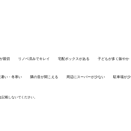
が親切
リノベ済みでキレイ
宅配ボックスがある
子どもが多く賑やか
夏暑い・冬寒い
隣の音が聞こえる
周辺にスーパーが少ない
駐車場が少
口コミを投稿する
は記載しないでください。