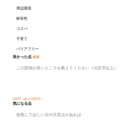
周辺環境
静音性
コスパ
子育て
バリアフリー
良かった点
必須
0
文字
（あと50文字）
気になる点