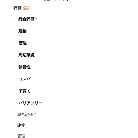
評価
必須
総合評価
*
建物
管理
周辺環境
静音性
コスパ
子育て
バリアフリー
総合評価
*
建物
管理