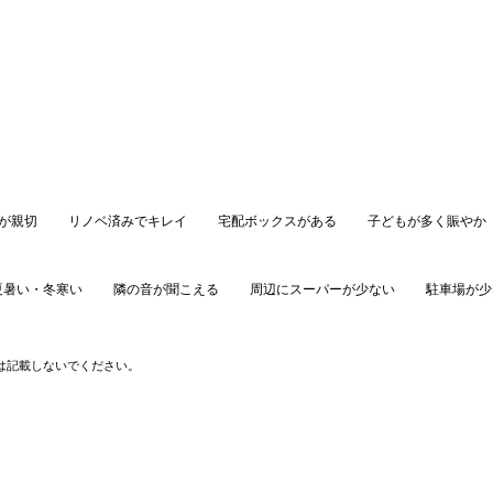
が親切
リノベ済みでキレイ
宅配ボックスがある
子どもが多く賑やか
夏暑い・冬寒い
隣の音が聞こえる
周辺にスーパーが少ない
駐車場が少
口コミを投稿する
は記載しないでください。