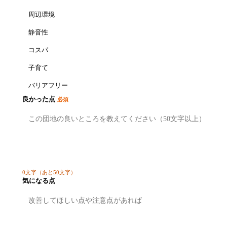
周辺環境
静音性
コスパ
子育て
バリアフリー
良かった点
必須
0
文字
（あと50文字）
気になる点