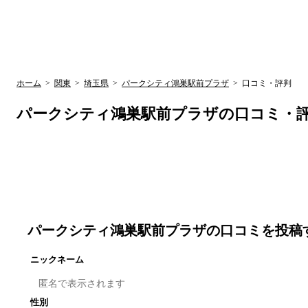
UR賃貸空室情報サイト
by ラク賃不動
関西検索
大阪
兵庫
京都
関東検索
中部検索
ホーム
>
関東
>
埼玉県
>
パークシティ鴻巣駅前プラザ
>
口コミ・評判
パークシティ鴻巣駅前プラザ
の口コミ・
パークシティ鴻巣駅前プラザ
の口コミを投稿
ニックネーム
性別