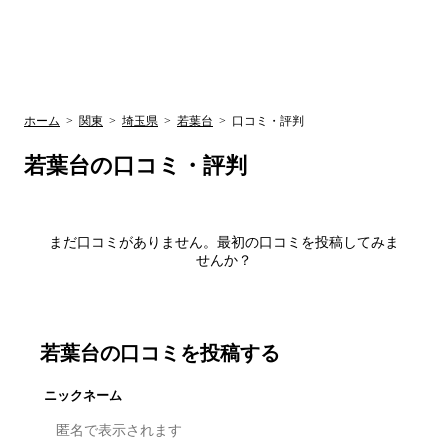
UR賃貸空室情報
検
by ラク賃不
動産
索
サイト
関西検索
大阪
兵庫
京都
関東検索
中部検索
ホーム
>
関東
>
埼玉県
>
若葉台
>
口コミ・評判
若葉台
の口コミ・評判
まだ口コミがありません。最初の口コミを投稿してみま
せんか？
若葉台
の口コミを投稿する
ニックネーム