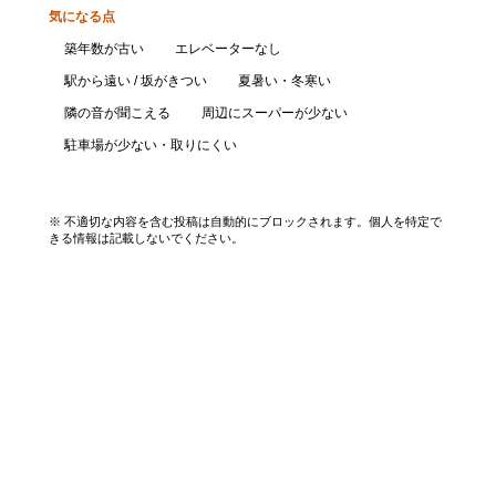
気になる点
築年数が古い
エレベーターなし
駅から遠い / 坂がきつい
夏暑い・冬寒い
隣の音が聞こえる
周辺にスーパーが少ない
駐車場が少ない・取りにくい
口コミを投稿する
※ 不適切な内容を含む投稿は自動的にブロックされます。個人を特定で
きる情報は記載しないでください。
エリアから探す
UR賃貸を知る
関西全エリア検索
解説コラム一覧
大阪府
入居資格・収入基準
兵庫県
割引制度まとめ