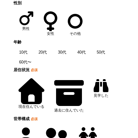
性別
男性
女性
その他
年齢
10代
20代
30代
40代
50代
60代〜
居住状況
必須
見学した
現在住んでいる
過去に住んでいた
世帯構成
必須