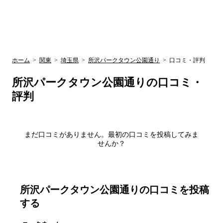
UR賃貸空室情報
検
by ラク賃不
動産
索
サイト
関西検索
大阪
兵庫
京都
関東検索
中部検索
ホーム
>
関東
>
埼玉県
>
所沢パークタウン公園通り
>
口コミ・評判
所沢パークタウン公園通り
の口コミ・
評判
まだ口コミがありません。最初の口コミを投稿してみま
せんか？
所沢パークタウン公園通り
の口コミを投稿
する