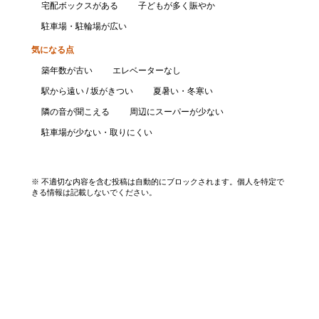
宅配ボックスがある
子どもが多く賑やか
駐車場・駐輪場が広い
気になる点
築年数が古い
エレベーターなし
駅から遠い / 坂がきつい
夏暑い・冬寒い
隣の音が聞こえる
周辺にスーパーが少ない
駐車場が少ない・取りにくい
口コミを投稿する
※ 不適切な内容を含む投稿は自動的にブロックされます。個人を特定で
きる情報は記載しないでください。
エリアから探す
UR賃貸を知る