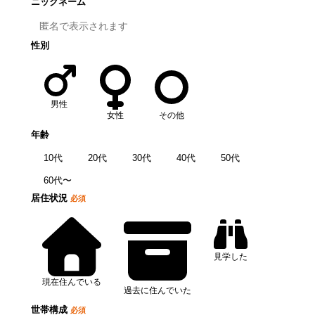
ニックネーム
性別
男性
女性
その他
年齢
10代
20代
30代
40代
50代
60代〜
居住状況
必須
見学した
現在住んでいる
過去に住んでいた
世帯構成
必須