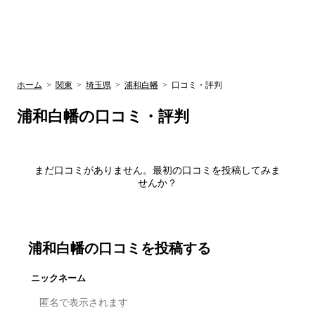
UR賃貸空室情報
検
by ラク賃不
動産
索
サイト
関西検索
大阪
兵庫
京都
関東検索
中部検索
ホーム
>
関東
>
埼玉県
>
浦和白幡
>
口コミ・評判
浦和白幡
の口コミ・評判
まだ口コミがありません。最初の口コミを投稿してみま
せんか？
浦和白幡
の口コミを投稿する
ニックネーム