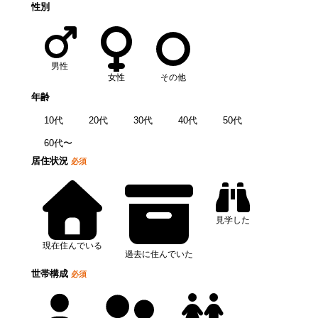
性別
男性
女性
その他
年齢
10代
20代
30代
40代
50代
60代〜
居住状況
必須
見学した
現在住んでいる
過去に住んでいた
世帯構成
必須