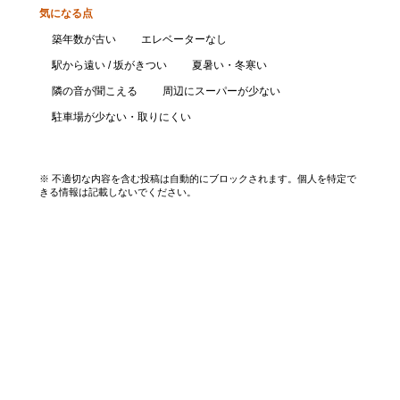
気になる点
築年数が古い
エレベーターなし
駅から遠い / 坂がきつい
夏暑い・冬寒い
隣の音が聞こえる
周辺にスーパーが少ない
駐車場が少ない・取りにくい
口コミを投稿する
※ 不適切な内容を含む投稿は自動的にブロックされます。個人を特定で
きる情報は記載しないでください。
エリアから探す
UR賃貸を知る
関西全エリア検索
解説コラム一覧
大阪府
入居資格・収入基準
兵庫県
割引制度まとめ