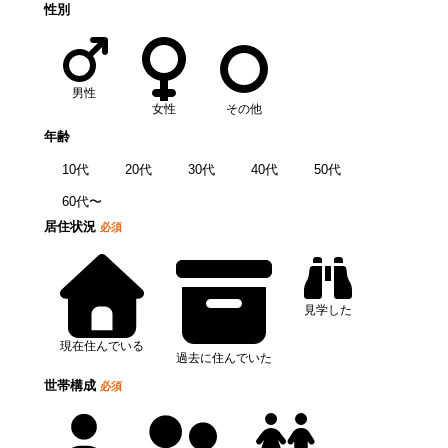
性別
男性
女性
その他
年齢
10代
20代
30代
40代
50代
60代〜
居住状況
必須
見学した
現在住んでいる
過去に住んでいた
世帯構成
必須