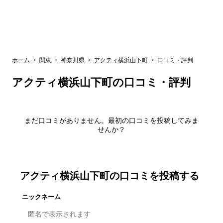
UR賃貸空室情報
検
by ラク賃不
動産
索
サイト
関西検索
大阪
兵庫
京都
関東検索
中部検索
ホーム
>
関東
>
神奈川県
>
アクティ横浜山下町
>
口コミ・評判
アクティ横浜山下町
の口コミ・評判
まだ口コミがありません。最初の口コミを投稿してみま
せんか？
アクティ横浜山下町
の口コミを投稿する
ニックネーム