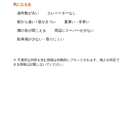
気になる点
築年数が古い
エレベーターなし
駅から遠い / 坂がきつい
夏暑い・冬寒い
隣の音が聞こえる
周辺にスーパーが少ない
駐車場が少ない・取りにくい
口コミを投稿する
※ 不適切な内容を含む投稿は自動的にブロックされます。個人を特定で
きる情報は記載しないでください。
エリアから探す
UR賃貸を知る
関西全エリア検索
解説コラム一覧
大阪府
入居資格・収入基準
兵庫県
割引制度まとめ