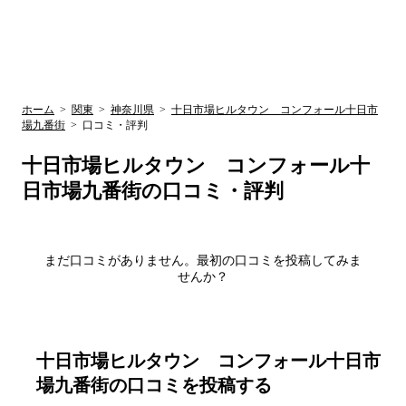
UR賃貸空室情報
検
by ラク賃不
動産
索
サイト
関西検索
大阪
兵庫
京都
関東検索
中部検索
ホーム
>
関東
>
神奈川県
>
十日市場ヒルタウン コンフォール十日市
場九番街
>
口コミ・評判
十日市場ヒルタウン コンフォール十
日市場九番街
の口コミ・評判
まだ口コミがありません。最初の口コミを投稿してみま
せんか？
十日市場ヒルタウン コンフォール十日市
場九番街
の口コミを投稿する