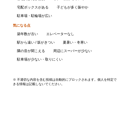
宅配ボックスがある
子どもが多く賑やか
駐車場・駐輪場が広い
気になる点
築年数が古い
エレベーターなし
駅から遠い / 坂がきつい
夏暑い・冬寒い
隣の音が聞こえる
周辺にスーパーが少ない
駐車場が少ない・取りにくい
口コミを投稿する
※ 不適切な内容を含む投稿は自動的にブロックされます。個人を特定で
きる情報は記載しないでください。