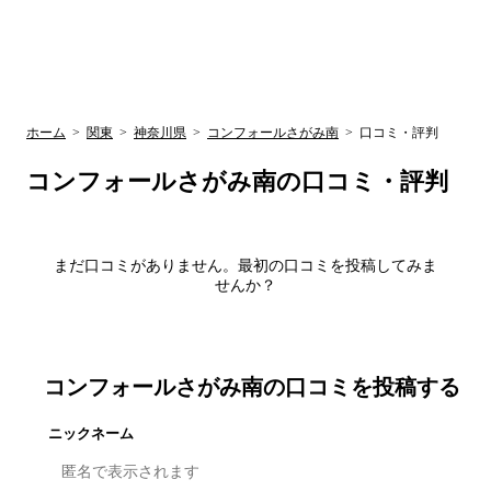
UR賃貸空室情報
検
by ラク賃不
動産
索
サイト
関西検索
大阪
兵庫
京都
関東検索
中部検索
ホーム
>
関東
>
神奈川県
>
コンフォールさがみ南
>
口コミ・評判
コンフォールさがみ南
の口コミ・評判
まだ口コミがありません。最初の口コミを投稿してみま
せんか？
コンフォールさがみ南
の口コミを投稿する
ニックネーム