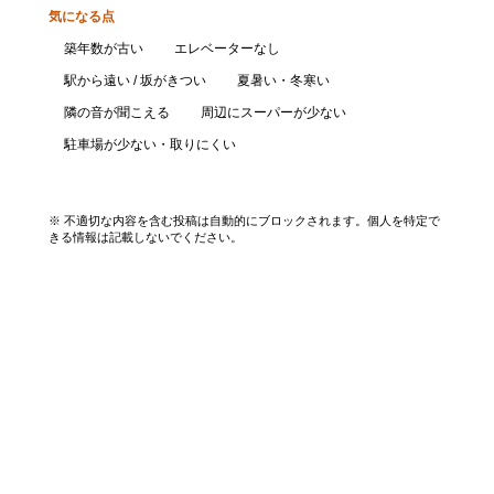
気になる点
築年数が古い
エレベーターなし
駅から遠い / 坂がきつい
夏暑い・冬寒い
隣の音が聞こえる
周辺にスーパーが少ない
駐車場が少ない・取りにくい
口コミを投稿する
※ 不適切な内容を含む投稿は自動的にブロックされます。個人を特定で
きる情報は記載しないでください。
エリアから探す
UR賃貸を知る
関西全エリア検索
解説コラム一覧
大阪府
入居資格・収入基準
兵庫県
割引制度まとめ