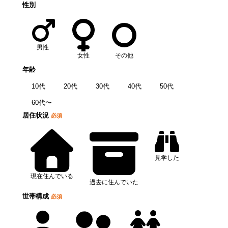
性別
男性
女性
その他
年齢
10代
20代
30代
40代
50代
60代〜
居住状況
必須
見学した
現在住んでいる
過去に住んでいた
世帯構成
必須