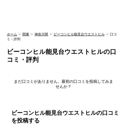
UR賃貸空室情報
検
by ラク賃不
動産
索
サイト
関西検索
大阪
兵庫
京都
関東検索
中部検索
ホーム
>
関東
>
神奈川県
>
ビーコンヒル能見台ウエストヒル
>
口コ
ミ・評判
ビーコンヒル能見台ウエストヒル
の口
コミ・評判
まだ口コミがありません。最初の口コミを投稿してみま
せんか？
ビーコンヒル能見台ウエストヒル
の口コミ
を投稿する