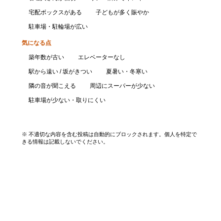
宅配ボックスがある
子どもが多く賑やか
駐車場・駐輪場が広い
気になる点
築年数が古い
エレベーターなし
駅から遠い / 坂がきつい
夏暑い・冬寒い
隣の音が聞こえる
周辺にスーパーが少ない
駐車場が少ない・取りにくい
口コミを投稿する
※ 不適切な内容を含む投稿は自動的にブロックされます。個人を特定で
きる情報は記載しないでください。