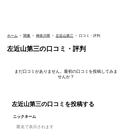
UR賃貸空室情報
検
by ラク賃不
動産
索
サイト
関西検索
大阪
兵庫
京都
関東検索
中部検索
ホーム
>
関東
>
神奈川県
>
左近山第三
>
口コミ・評判
左近山第三
の口コミ・評判
まだ口コミがありません。最初の口コミを投稿してみま
せんか？
左近山第三
の口コミを投稿する
ニックネーム