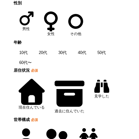
性別
男性
女性
その他
年齢
10代
20代
30代
40代
50代
60代〜
居住状況
必須
見学した
現在住んでいる
過去に住んでいた
世帯構成
必須