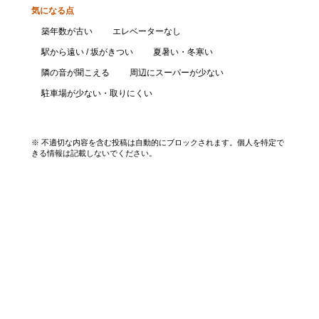
気になる点
築年数が古い
エレベーターなし
駅から遠い / 坂がきつい
夏暑い・冬寒い
隣の音が聞こえる
周辺にスーパーが少ない
駐車場が少ない・取りにくい
口コミを投稿する
※ 不適切な内容を含む投稿は自動的にブロックされます。個人を特定で
きる情報は記載しないでください。
エリアから探す
UR賃貸を知る
関西全エリア検索
解説コラム一覧
大阪府
入居資格・収入基準
兵庫県
割引制度まとめ