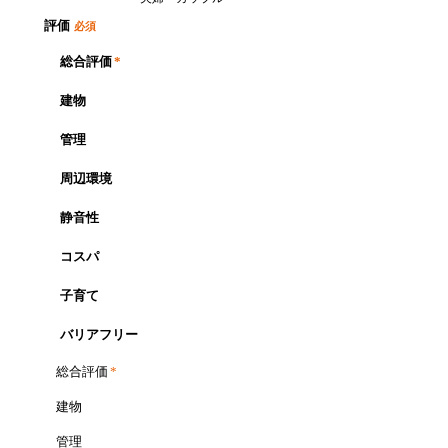
評価
必須
総合評価
*
建物
管理
周辺環境
静音性
コスパ
子育て
バリアフリー
総合評価
*
建物
管理