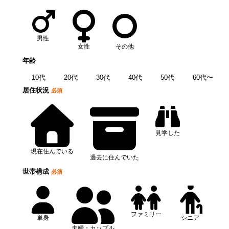
男性
女性
その他
年齢
10代
20代
30代
40代
50代
60代〜
居住状況
必須
見学した
現在住んでいる
過去に住んでいた
世帯構成
必須
ファミリー
単身
シニア
夫婦・カップル