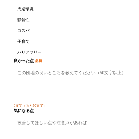
周辺環境
静音性
コスパ
子育て
バリアフリー
良かった点
必須
0
文字
（あと50文字）
気になる点