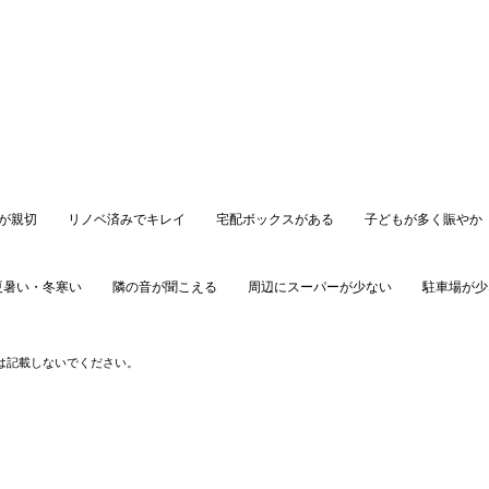
が親切
リノベ済みでキレイ
宅配ボックスがある
子どもが多く賑やか
夏暑い・冬寒い
隣の音が聞こえる
周辺にスーパーが少ない
駐車場が少
口コミを投稿する
は記載しないでください。