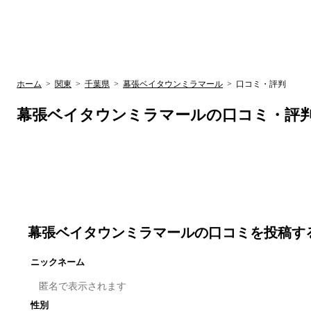
UR賃貸空室情報サイト
by ラク賃不動
関西検索
大阪
兵庫
京都
関東検索
中部検索
ホーム
>
関東
>
千葉県
>
幕張ベイタウンミラマール
>
口コミ・評判
幕張ベイタウンミラマール
の口コミ・評
幕張ベイタウンミラマール
の口コミを投稿す
ニックネーム
性別