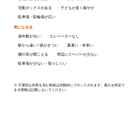
宅配ボックスがある
子どもが多く賑やか
駐車場・駐輪場が広い
気になる点
築年数が古い
エレベーターなし
駅から遠い / 坂がきつい
夏暑い・冬寒い
隣の音が聞こえる
周辺にスーパーが少ない
駐車場が少ない・取りにくい
口コミを投稿する
※ 不適切な内容を含む投稿は自動的にブロックされます。個人を特定で
きる情報は記載しないでください。