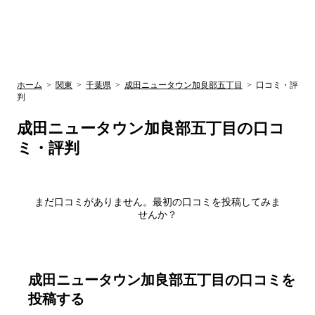
UR賃貸空室情報
検
by ラク賃不
動産
索
サイト
関西検索
大阪
兵庫
京都
関東検索
中部検索
ホーム
>
関東
>
千葉県
>
成田ニュータウン加良部五丁目
>
口コミ・評
判
成田ニュータウン加良部五丁目
の口コ
ミ・評判
まだ口コミがありません。最初の口コミを投稿してみま
せんか？
成田ニュータウン加良部五丁目
の口コミを
投稿する