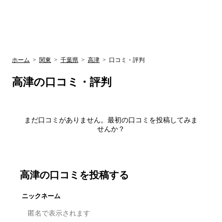
UR賃貸空室情報
検
by ラク賃不
動産
索
サイト
関西検索
大阪
兵庫
京都
関東検索
中部検索
ホーム
>
関東
>
千葉県
>
高津
>
口コミ・評判
高津
の口コミ・評判
まだ口コミがありません。最初の口コミを投稿してみま
せんか？
高津
の口コミを投稿する
ニックネーム