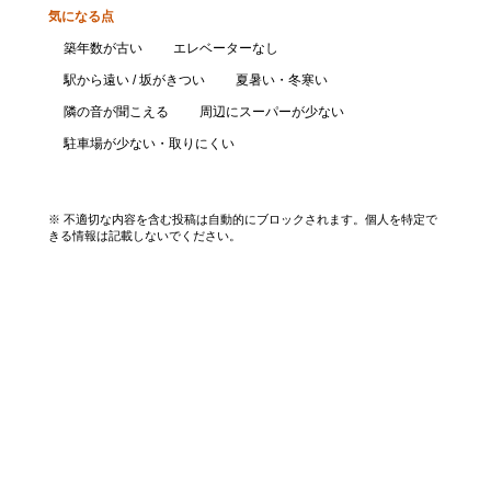
気になる点
築年数が古い
エレベーターなし
駅から遠い / 坂がきつい
夏暑い・冬寒い
隣の音が聞こえる
周辺にスーパーが少ない
駐車場が少ない・取りにくい
口コミを投稿する
※ 不適切な内容を含む投稿は自動的にブロックされます。個人を特定で
きる情報は記載しないでください。
エリアから探す
UR賃貸を知る
関西全エリア検索
解説コラム一覧
大阪府
入居資格・収入基準
兵庫県
割引制度まとめ