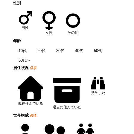
性別
男性
女性
その他
年齢
10代
20代
30代
40代
50代
60代〜
居住状況
必須
見学した
現在住んでいる
過去に住んでいた
世帯構成
必須