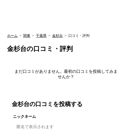
UR賃貸空室情報
検
by ラク賃不
動産
索
サイト
関西検索
大阪
兵庫
京都
関東検索
中部検索
ホーム
>
関東
>
千葉県
>
金杉台
>
口コミ・評判
金杉台
の口コミ・評判
まだ口コミがありません。最初の口コミを投稿してみま
せんか？
金杉台
の口コミを投稿する
ニックネーム