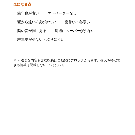
気になる点
築年数が古い
エレベーターなし
駅から遠い / 坂がきつい
夏暑い・冬寒い
隣の音が聞こえる
周辺にスーパーが少ない
駐車場が少ない・取りにくい
口コミを投稿する
※ 不適切な内容を含む投稿は自動的にブロックされます。個人を特定で
きる情報は記載しないでください。
エリアから探す
UR賃貸を知る
関西全エリア検索
解説コラム一覧
大阪府
入居資格・収入基準
兵庫県
割引制度まとめ