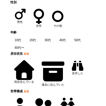
性別
男性
女性
その他
年齢
10代
20代
30代
40代
50代
60代〜
居住状況
必須
見学した
現在住んでいる
過去に住んでいた
世帯構成
必須